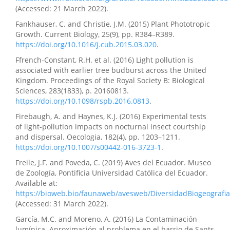
(Accessed: 21 March 2022).
Fankhauser, C. and Christie, J.M. (2015) Plant Phototropic
Growth. Current Biology, 25(9), pp. R384–R389.
https://doi.org/10.1016/j.cub.2015.03.020
.
Ffrench-Constant, R.H. et al. (2016) Light pollution is
associated with earlier tree budburst across the United
Kingdom. Proceedings of the Royal Society B: Biological
Sciences, 283(1833), p. 20160813.
https://doi.org/10.1098/rspb.2016.0813
.
Firebaugh, A. and Haynes, K.J. (2016) Experimental tests
of light-pollution impacts on nocturnal insect courtship
and dispersal. Oecologia, 182(4), pp. 1203–1211.
https://doi.org/10.1007/s00442-016-3723-1
.
Freile, J.F. and Poveda, C. (2019) Aves del Ecuador. Museo
de Zoología, Pontificia Universidad Católica del Ecuador.
Available at:
https://bioweb.bio/faunaweb/avesweb/DiversidadBiogeografia
(Accessed: 31 March 2022).
García, M.C. and Moreno, A. (2016) La Contaminación
lumínica. Aproximación al problema en el barrio de Sants