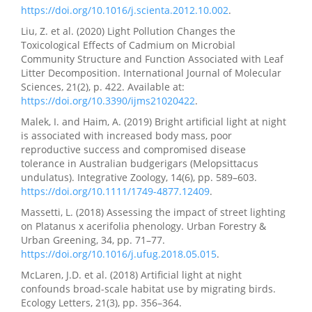
https://doi.org/10.1016/j.scienta.2012.10.002
.
Liu, Z. et al. (2020) Light Pollution Changes the
Toxicological Effects of Cadmium on Microbial
Community Structure and Function Associated with Leaf
Litter Decomposition. International Journal of Molecular
Sciences, 21(2), p. 422. Available at:
https://doi.org/10.3390/ijms21020422
.
Malek, I. and Haim, A. (2019) Bright artificial light at night
is associated with increased body mass, poor
reproductive success and compromised disease
tolerance in Australian budgerigars (Melopsittacus
undulatus). Integrative Zoology, 14(6), pp. 589–603.
https://doi.org/10.1111/1749-4877.12409
.
Massetti, L. (2018) Assessing the impact of street lighting
on Platanus x acerifolia phenology. Urban Forestry &
Urban Greening, 34, pp. 71–77.
https://doi.org/10.1016/j.ufug.2018.05.015
.
McLaren, J.D. et al. (2018) Artificial light at night
confounds broad-scale habitat use by migrating birds.
Ecology Letters, 21(3), pp. 356–364.