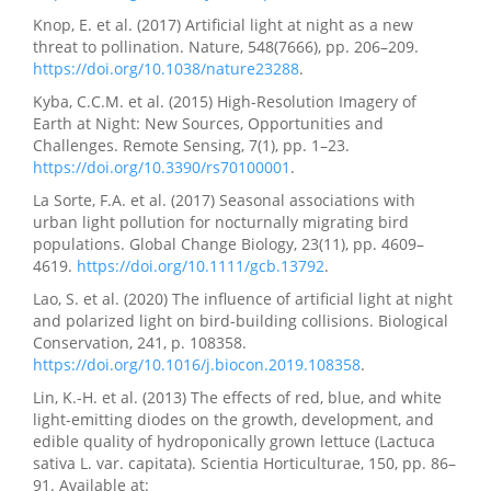
Knop, E. et al. (2017) Artificial light at night as a new
threat to pollination. Nature, 548(7666), pp. 206–209.
https://doi.org/10.1038/nature23288
.
Kyba, C.C.M. et al. (2015) High-Resolution Imagery of
Earth at Night: New Sources, Opportunities and
Challenges. Remote Sensing, 7(1), pp. 1–23.
https://doi.org/10.3390/rs70100001
.
La Sorte, F.A. et al. (2017) Seasonal associations with
urban light pollution for nocturnally migrating bird
populations. Global Change Biology, 23(11), pp. 4609–
4619.
https://doi.org/10.1111/gcb.13792
.
Lao, S. et al. (2020) The influence of artificial light at night
and polarized light on bird-building collisions. Biological
Conservation, 241, p. 108358.
https://doi.org/10.1016/j.biocon.2019.108358
.
Lin, K.-H. et al. (2013) The effects of red, blue, and white
light-emitting diodes on the growth, development, and
edible quality of hydroponically grown lettuce (Lactuca
sativa L. var. capitata). Scientia Horticulturae, 150, pp. 86–
91. Available at: