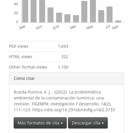
Métricas
PDF views
1,693
HTML views
322
Other format views
1,100
Detalles
Cómo citar
del
Rueda-Punina, V. J. . (2022). La problemática
artículo
ambiental de la contaminación lumínica: una
revisión.
FIGEMPA: Investigación Y Desarrollo
,
14
(2),
111–123. https://doi.org/10.29166/revfig.v14i2.3733
Más formatos de cita
Descargar cita