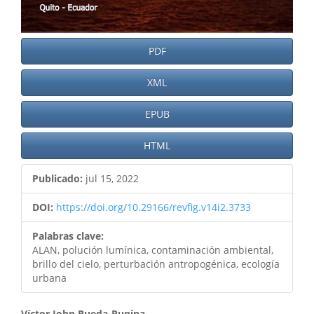
PDF
XML
EPUB
HTML
Publicado:
jul 15, 2022
DOI:
https://doi.org/10.29166/revfig.v14i2.3733
Palabras clave:
ALAN, polución lumínica, contaminación ambiental,
brillo del cielo, perturbación antropogénica, ecología
urbana
Víctor John Rueda-Punina