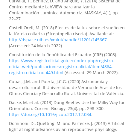
Carvajal, T., Benítez, D. and Angulo, Y. (2014) Sistema de
Control mediante LabVIEW para analizar la
Contaminación Lumínica Automotriz. MASKAY, 4(1), pp.
22–27.
Castell Orell, M. (2018) Efectos de la luz sobre el sueño en
la tórtola collariza (Streptopelia risoria). Available at:
http://dspace.uib.es/xmlui/handle/11201/145667
(Accessed: 24 March 2022).
Constitución de la República del Ecuador (CRE) (2008).
https://www.registroficial.gob.ec/index.php/registro-
oficial-web/publicaciones/registro-oficial/item/4864-
registro-oficial-no-449.html
(Accessed: 29 March 2022).
Cubas, J.M. and Puerta, J.C.G. (2020) Astronomía y
desarrollo rural: II Universidad de Verano de Aras de los
Olmos Ciencia y Desarrollo Rural. Universitat de València.
Dacke, M. et al. (2013) Dung Beetles Use the Milky Way for
Orientation. Current Biology, 23(4), pp. 298–300.
https://doi.org/10.1016/j.cub.2012.12.034
.
Dominoni, D., Quetting, M. and Partecke, J. (2013) Artificial
light at night advances avian reproductive physiology.