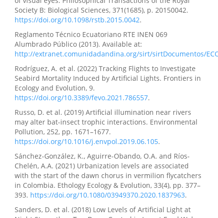
of visual eyes. Philosophical Transactions of the Royal
Society B: Biological Sciences, 371(1685), p. 20150042.
https://doi.org/10.1098/rstb.2015.0042
.
Reglamento Técnico Ecuatoriano RTE INEN 069
Alumbrado Público (2013). Available at:
http://extranet.comunidadandina.org/sirt/sirtDocumentos/E
Rodríguez, A. et al. (2022) Tracking Flights to Investigate
Seabird Mortality Induced by Artificial Lights. Frontiers in
Ecology and Evolution, 9.
https://doi.org/10.3389/fevo.2021.786557
.
Russo, D. et al. (2019) Artificial illumination near rivers
may alter bat-insect trophic interactions. Environmental
Pollution, 252, pp. 1671–1677.
https://doi.org/10.1016/j.envpol.2019.06.105
.
Sánchez-González, K., Aguirre-Obando, O.A. and Ríos-
Chelén, A.A. (2021) Urbanization levels are associated
with the start of the dawn chorus in vermilion flycatchers
in Colombia. Ethology Ecology & Evolution, 33(4), pp. 377–
393.
https://doi.org/10.1080/03949370.2020.1837963
.
Sanders, D. et al. (2018) Low Levels of Artificial Light at