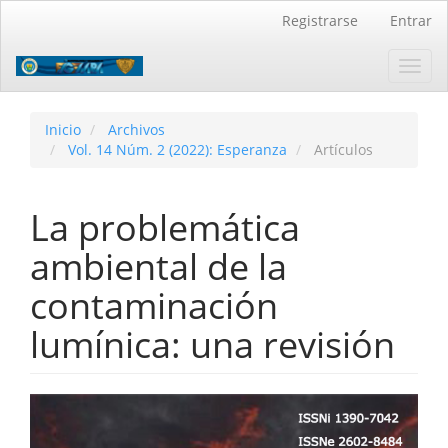
Navegación
Registrarse
Entrar
principal
Contenido
Toggl
principal
navig
Barra
lateral
Inicio
Archivos
Vol. 14 Núm. 2 (2022): Esperanza
Artículos
La problemática
ambiental de la
contaminación
lumínica: una revisión
Barra
lateral