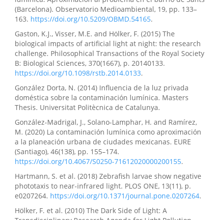
(Barcelona). Observatorio Medioambiental, 19, pp. 133–
163.
https://doi.org/10.5209/OBMD.54165
.
Gaston, K.J., Visser, M.E. and Hölker, F. (2015) The
biological impacts of artificial light at night: the research
challenge. Philosophical Transactions of the Royal Society
B: Biological Sciences, 370(1667), p. 20140133.
https://doi.org/10.1098/rstb.2014.0133
.
González Dorta, N. (2014) Influencia de la luz privada
doméstica sobre la contaminación lumínica. Masters
Thesis. Universitat Politècnica de Catalunya.
González-Madrigal, J., Solano-Lamphar, H. and Ramírez,
M. (2020) La contaminación lumínica como aproximación
a la planeación urbana de ciudades mexicanas. EURE
(Santiago), 46(138), pp. 155–174.
https://doi.org/10.4067/S0250-71612020000200155
.
Hartmann, S. et al. (2018) Zebrafish larvae show negative
phototaxis to near-infrared light. PLOS ONE, 13(11), p.
e0207264.
https://doi.org/10.1371/journal.pone.0207264
.
Hölker, F. et al. (2010) The Dark Side of Light: A