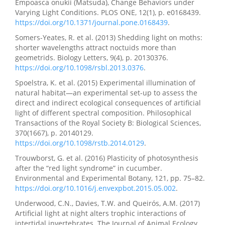
Empoasca onukii (Matsuda), Change Behaviors under
Varying Light Conditions. PLOS ONE, 12(1), p. e0168439.
https://doi.org/10.1371/journal.pone.0168439
.
Somers-Yeates, R. et al. (2013) Shedding light on moths:
shorter wavelengths attract noctuids more than
geometrids. Biology Letters, 9(4), p. 20130376.
https://doi.org/10.1098/rsbl.2013.0376
.
Spoelstra, K. et al. (2015) Experimental illumination of
natural habitat—an experimental set-up to assess the
direct and indirect ecological consequences of artificial
light of different spectral composition. Philosophical
Transactions of the Royal Society B: Biological Sciences,
370(1667), p. 20140129.
https://doi.org/10.1098/rstb.2014.0129
.
Trouwborst, G. et al. (2016) Plasticity of photosynthesis
after the “red light syndrome” in cucumber.
Environmental and Experimental Botany, 121, pp. 75–82.
https://doi.org/10.1016/j.envexpbot.2015.05.002
.
Underwood, C.N., Davies, T.W. and Queirós, A.M. (2017)
Artificial light at night alters trophic interactions of
intertidal invertebrates. The Journal of Animal Ecology,