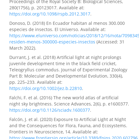
Proceedings of the Royal Society B: Biological Sciences,
280(1756), p. 20123017. Available at:
https://doi.org/10.1098/rspb.2012.3017
.
Donoso, D. (2018) En Ecuador habitan al menos 300.000
especies de insectos. El Universo. Available at:
https://www.eluniverso.com/noticias/2018/12/16/nota/709834
residen-menos-300000-especies-insectos
(Accessed: 31
March 2022).
Durrant, J. et al. (2018) Artificial light at night prolongs
juvenile development time in the black field cricket,
Teleogryllus commodus. Journal of Experimental Zoology
Part B: Molecular and Developmental Evolution, 330(4),
pp. 225–233. Available at:
https://doi.org/10.1002/jez.b.22810
.
Falchi, F. et al. (2016) The new world atlas of artificial
night sky brightness. Science Advances, 2(6), p. e1600377.
https://doi.org/10.1126/sciadv.1600377
.
Falcón, J. et al. (2020) Exposure to Artificial Light at Night
and the Consequences for Flora, Fauna, and Ecosystems.
Frontiers in Neuroscience, 14. Available at:
https://www.frontiersin.org/article/10.3389/fnins.2020.602796