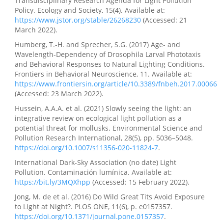
Transdisciplinary Research Agenda for Light Pollution
Policy. Ecology and Society, 15(4). Available at:
https://www.jstor.org/stable/26268230
(Accessed: 21
March 2022).
Humberg, T.-H. and Sprecher, S.G. (2017) Age- and
Wavelength-Dependency of Drosophila Larval Phototaxis
and Behavioral Responses to Natural Lighting Conditions.
Frontiers in Behavioral Neuroscience, 11. Available at:
https://www.frontiersin.org/article/10.3389/fnbeh.2017.00066
(Accessed: 23 March 2022).
Hussein, A.A.A. et al. (2021) Slowly seeing the light: an
integrative review on ecological light pollution as a
potential threat for mollusks. Environmental Science and
Pollution Research International, 28(5), pp. 5036–5048.
https://doi.org/10.1007/s11356-020-11824-7
.
International Dark-Sky Association (no date) Light
Pollution. Contaminación lumínica. Available at:
https://bit.ly/3MQXhpp
(Accessed: 15 February 2022).
Jong, M. de et al. (2016) Do Wild Great Tits Avoid Exposure
to Light at Night?. PLOS ONE, 11(6), p. e0157357.
https://doi.org/10.1371/journal.pone.0157357
.