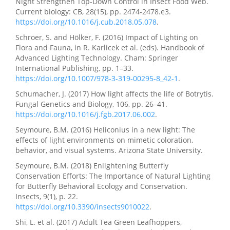
Night Strengthen Top-Down Control in Insect Food Web.
Current biology: CB, 28(15), pp. 2474-2478.e3.
https://doi.org/10.1016/j.cub.2018.05.078
.
Schroer, S. and Hölker, F. (2016) Impact of Lighting on
Flora and Fauna, in R. Karlicek et al. (eds). Handbook of
Advanced Lighting Technology. Cham: Springer
International Publishing, pp. 1–33.
https://doi.org/10.1007/978-3-319-00295-8_42-1
.
Schumacher, J. (2017) How light affects the life of Botrytis.
Fungal Genetics and Biology, 106, pp. 26–41.
https://doi.org/10.1016/j.fgb.2017.06.002
.
Seymoure, B.M. (2016) Heliconius in a new light: The
effects of light environments on mimetic coloration,
behavior, and visual systems. Arizona State University.
Seymoure, B.M. (2018) Enlightening Butterfly
Conservation Efforts: The Importance of Natural Lighting
for Butterfly Behavioral Ecology and Conservation.
Insects, 9(1), p. 22.
https://doi.org/10.3390/insects9010022
.
Shi, L. et al. (2017) Adult Tea Green Leafhoppers,