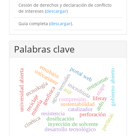
Cesión de derechos y declaración de conflicto
de intereses (
descargar
)
Guía completa (
descargar
).
Palabras clave
emulsión
portal web
univariante
universidad abierta
gobierno abierto
aguas termales
resistomas
tecnología
microbiota
mape
geofísica
aup
reciclaje
liferay
compresión
minería
anfo
sustentabilidad
catalizador
resistencia
perforación
pectinas
cinética
dosificación
inyección de solvente
desarrollo tecnológico