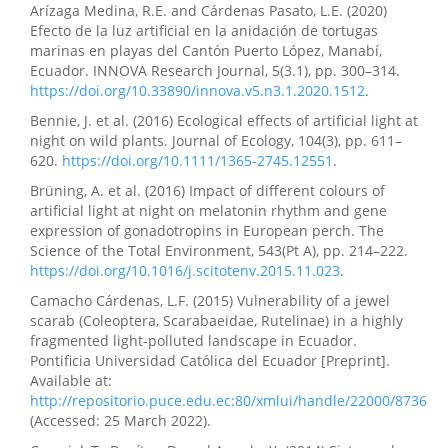
Arízaga Medina, R.E. and Cárdenas Pasato, L.E. (2020)
Efecto de la luz artificial en la anidación de tortugas
marinas en playas del Cantón Puerto López, Manabí,
Ecuador. INNOVA Research Journal, 5(3.1), pp. 300–314.
https://doi.org/10.33890/innova.v5.n3.1.2020.1512
.
Bennie, J. et al. (2016) Ecological effects of artificial light at
night on wild plants. Journal of Ecology, 104(3), pp. 611–
620.
https://doi.org/10.1111/1365-2745.12551
.
Brüning, A. et al. (2016) Impact of different colours of
artificial light at night on melatonin rhythm and gene
expression of gonadotropins in European perch. The
Science of the Total Environment, 543(Pt A), pp. 214–222.
https://doi.org/10.1016/j.scitotenv.2015.11.023
.
Camacho Cárdenas, L.F. (2015) Vulnerability of a jewel
scarab (Coleoptera, Scarabaeidae, Rutelinae) in a highly
fragmented light-polluted landscape in Ecuador.
Pontificia Universidad Católica del Ecuador [Preprint].
Available at:
http://repositorio.puce.edu.ec:80/xmlui/handle/22000/8736
(Accessed: 25 March 2022).