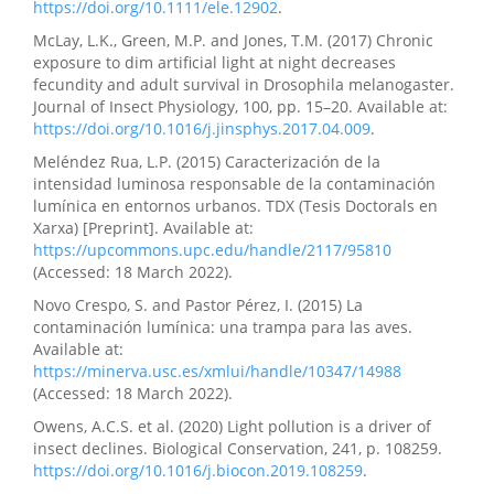
https://doi.org/10.1111/ele.12902
.
McLay, L.K., Green, M.P. and Jones, T.M. (2017) Chronic
exposure to dim artificial light at night decreases
fecundity and adult survival in Drosophila melanogaster.
Journal of Insect Physiology, 100, pp. 15–20. Available at:
https://doi.org/10.1016/j.jinsphys.2017.04.009
.
Meléndez Rua, L.P. (2015) Caracterización de la
intensidad luminosa responsable de la contaminación
lumínica en entornos urbanos. TDX (Tesis Doctorals en
Xarxa) [Preprint]. Available at:
https://upcommons.upc.edu/handle/2117/95810
(Accessed: 18 March 2022).
Novo Crespo, S. and Pastor Pérez, I. (2015) La
contaminación lumínica: una trampa para las aves.
Available at:
https://minerva.usc.es/xmlui/handle/10347/14988
(Accessed: 18 March 2022).
Owens, A.C.S. et al. (2020) Light pollution is a driver of
insect declines. Biological Conservation, 241, p. 108259.
https://doi.org/10.1016/j.biocon.2019.108259
.