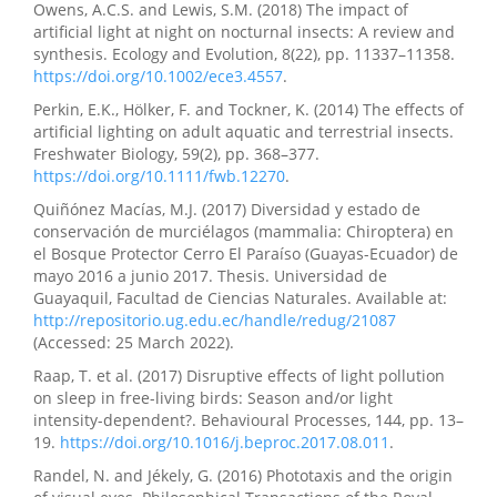
Owens, A.C.S. and Lewis, S.M. (2018) The impact of
artificial light at night on nocturnal insects: A review and
synthesis. Ecology and Evolution, 8(22), pp. 11337–11358.
https://doi.org/10.1002/ece3.4557
.
Perkin, E.K., Hölker, F. and Tockner, K. (2014) The effects of
artificial lighting on adult aquatic and terrestrial insects.
Freshwater Biology, 59(2), pp. 368–377.
https://doi.org/10.1111/fwb.12270
.
Quiñónez Macías, M.J. (2017) Diversidad y estado de
conservación de murciélagos (mammalia: Chiroptera) en
el Bosque Protector Cerro El Paraíso (Guayas-Ecuador) de
mayo 2016 a junio 2017. Thesis. Universidad de
Guayaquil, Facultad de Ciencias Naturales. Available at:
http://repositorio.ug.edu.ec/handle/redug/21087
(Accessed: 25 March 2022).
Raap, T. et al. (2017) Disruptive effects of light pollution
on sleep in free-living birds: Season and/or light
intensity-dependent?. Behavioural Processes, 144, pp. 13–
19.
https://doi.org/10.1016/j.beproc.2017.08.011
.
Randel, N. and Jékely, G. (2016) Phototaxis and the origin