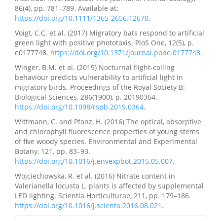
86(4), pp. 781–789. Available at:
https://doi.org/10.1111/1365-2656.12670
.
Voigt, C.C. et al. (2017) Migratory bats respond to artificial
green light with positive phototaxis. PloS One, 12(5), p.
e0177748.
https://doi.org/10.1371/journal.pone.0177748
.
Winger, B.M. et al. (2019) Nocturnal flight-calling
behaviour predicts vulnerability to artificial light in
migratory birds. Proceedings of the Royal Society B:
Biological Sciences, 286(1900), p. 20190364.
https://doi.org/10.1098/rspb.2019.0364
.
Wittmann, C. and Pfanz, H. (2016) The optical, absorptive
and chlorophyll fluorescence properties of young stems
of five woody species. Environmental and Experimental
Botany, 121, pp. 83–93.
https://doi.org/10.1016/j.envexpbot.2015.05.007
.
Wojciechowska, R. et al. (2016) Nitrate content in
Valerianella locusta L. plants is affected by supplemental
LED lighting. Scientia Horticulturae, 211, pp. 179–186.
https://doi.org/10.1016/j.scienta.2016.08.021
.