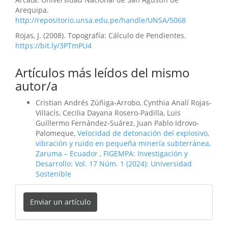
Arequipa.
http://repositorio.unsa.edu.pe/handle/UNSA/5068
Rojas, J. (2008). Topografía: Cálculo de Pendientes.
https://bit.ly/3PTmPU4
Artículos más leídos del mismo
autor/a
Cristian Andrés Zúñiga-Arrobo, Cynthia Analí Rojas-
Villacís, Cecilia Dayana Rosero-Padilla, Luis
Guillermo Fernández-Suárez, Juan Pablo Idrovo-
Palomeque,
Velocidad de detonación del explosivo,
vibración y ruido en pequeña minería subterránea,
Zaruma – Ecuador
,
FIGEMPA: Investigación y
Desarrollo: Vol. 17 Núm. 1 (2024): Universidad
Sostenible
Enviar
Enviar un artículo
un
artículo