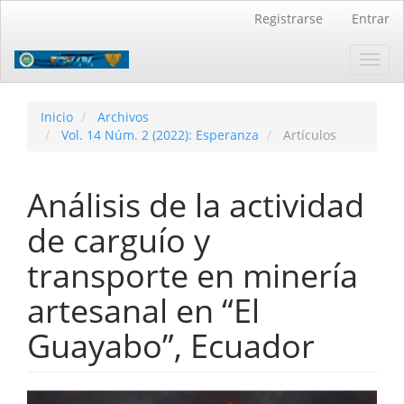
Navegación
Registrarse
Entrar
principal
Contenido
Toggl
principal
navig
Barra
lateral
Inicio
Archivos
Vol. 14 Núm. 2 (2022): Esperanza
Artículos
Análisis de la actividad
de carguío y
transporte en minería
artesanal en “El
Guayabo”, Ecuador