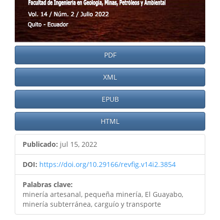
PDF
XML
EPUB
HTML
Publicado:
jul 15, 2022
DOI:
https://doi.org/10.29166/revfig.v14i2.3854
Palabras clave:
minería artesanal, pequeña minería, El Guayabo,
minería subterránea, carguío y transporte