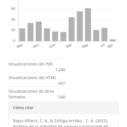
Métricas
Visualizaciones del PDF
1,240
Visualizaciones del HTML
437
Visualizaciones de otros
formatos
548
Detalles
Cómo citar
del
Rojas-Villacís, C. A., & Zúñiga-Arrobo, . C. A. (2022).
artículo
Análisis de la actividad de carguío y transporte en