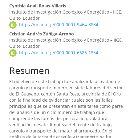
Contenido
Cynthia Anali Rojas-Villacís
Instituto de Investigación Geológico y Energético - IIGE.
principal
Quito, Ecuador
https://orcid.org/0000-0001-9464-8884
del
Cristian Andrés Zúñiga-Arrobo
artículo
Instituto de Investigación Geológico y Energético – IIGE.
Quito, Ecuador
https://orcid.org/0000-0001-6686-1354
Resumen
El objetivo de este trabajo fue analizar la actividad de
carguío y transporte minero en siete labores del sector
de El Guayabo, cantón Santa Rosa, provincia de El Oro
con la finalidad de evidenciar cuales son las fallas
principales que se presentan en esta tarea como parte
del análisis de un ciclo minero de trabajo que
comprende las tareas de: perforación, voladura,
ventilación, desate, limpieza del frente de trabajo,
carguío y transporte del material arrancado. En el
análisis de la tarea de carguío y transporte, se ha