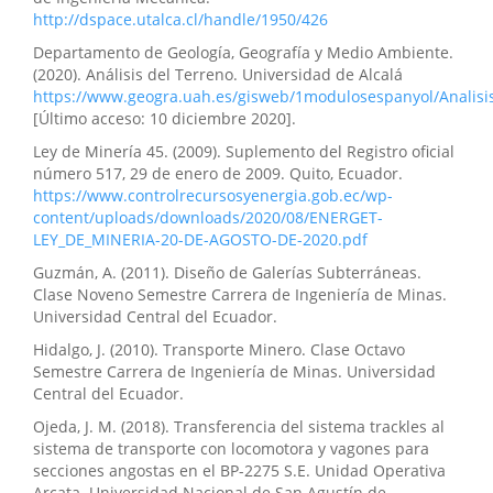
http://dspace.utalca.cl/handle/1950/426
Departamento de Geología, Geografía y Medio Ambiente.
(2020). Análisis del Terreno. Universidad de Alcalá
https://www.geogra.uah.es/gisweb/1modulosespanyol/Anali
[Último acceso: 10 diciembre 2020].
Ley de Minería 45. (2009). Suplemento del Registro oficial
número 517, 29 de enero de 2009. Quito, Ecuador.
https://www.controlrecursosyenergia.gob.ec/wp-
content/uploads/downloads/2020/08/ENERGET-
LEY_DE_MINERIA-20-DE-AGOSTO-DE-2020.pdf
Guzmán, A. (2011). Diseño de Galerías Subterráneas.
Clase Noveno Semestre Carrera de Ingeniería de Minas.
Universidad Central del Ecuador.
Hidalgo, J. (2010). Transporte Minero. Clase Octavo
Semestre Carrera de Ingeniería de Minas. Universidad
Central del Ecuador.
Ojeda, J. M. (2018). Transferencia del sistema trackles al
sistema de transporte con locomotora y vagones para
secciones angostas en el BP-2275 S.E. Unidad Operativa
Arcata. Universidad Nacional de San Agustín de