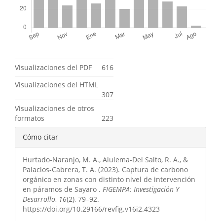
Métricas
Visualizaciones del PDF
616
Visualizaciones del HTML
307
Visualizaciones de otros
formatos
223
Detalles
Cómo citar
del
Hurtado-Naranjo, M. A., Alulema-Del Salto, R. A., &
artículo
Palacios-Cabrera, T. A. (2023). Captura de carbono
orgánico en zonas con distinto nivel de intervención
en páramos de Sayaro .
FIGEMPA: Investigación Y
Desarrollo
,
16
(2), 79–92.
https://doi.org/10.29166/revfig.v16i2.4323