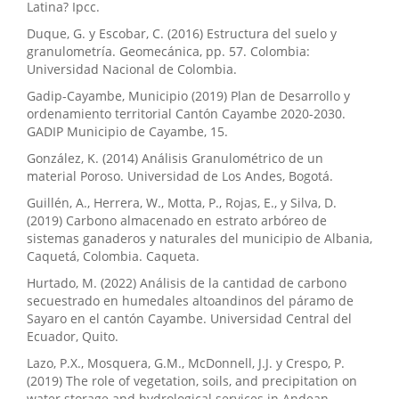
Latina? Ipcc.
Duque, G. y Escobar, C. (2016) Estructura del suelo y
granulometría. Geomecánica, pp. 57. Colombia:
Universidad Nacional de Colombia.
Gadip-Cayambe, Municipio (2019) Plan de Desarrollo y
ordenamiento territorial Cantón Cayambe 2020-2030.
GADIP Municipio de Cayambe, 15.
González, K. (2014) Análisis Granulométrico de un
material Poroso. Universidad de Los Andes, Bogotá.
Guillén, A., Herrera, W., Motta, P., Rojas, E., y Silva, D.
(2019) Carbono almacenado en estrato arbóreo de
sistemas ganaderos y naturales del municipio de Albania,
Caquetá, Colombia. Caqueta.
Hurtado, M. (2022) Análisis de la cantidad de carbono
secuestrado en humedales altoandinos del páramo de
Sayaro en el cantón Cayambe. Universidad Central del
Ecuador, Quito.
Lazo, P.X., Mosquera, G.M., McDonnell, J.J. y Crespo, P.
(2019) The role of vegetation, soils, and precipitation on
water storage and hydrological services in Andean