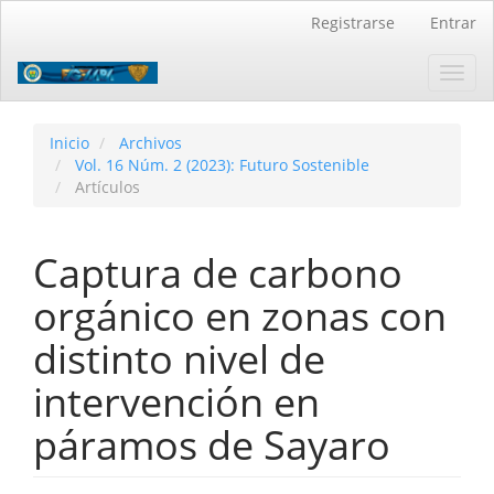
Navegación
Registrarse
Entrar
principal
Contenido
Toggl
principal
navig
Barra
lateral
Inicio
Archivos
Vol. 16 Núm. 2 (2023): Futuro Sostenible
Artículos
Captura de carbono
orgánico en zonas con
distinto nivel de
intervención en
páramos de Sayaro