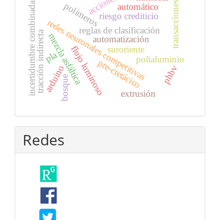
acciones
transacciones
incertidumbre combinada
polímeros
automático
riesgo crediticio
redes neuronales competitivas
reglas de clasificación
tracción indirecta
mezcla asfáltica
automatización
flujo luminoso
suroriente
pla
polialuminio
pre-cretácico
phbv
arduino
bosque
extrusión
Redes