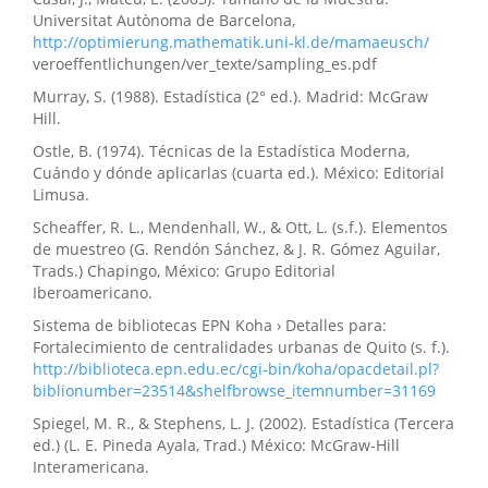
Universitat Autònoma de Barcelona,
http://optimierung.mathematik.uni-kl.de/mamaeusch/
veroeffentlichungen/ver_texte/sampling_es.pdf
Murray, S. (1988). Estadística (2° ed.). Madrid: McGraw
Hill.
Ostle, B. (1974). Técnicas de la Estadística Moderna,
Cuándo y dónde aplicarlas (cuarta ed.). México: Editorial
Limusa.
Scheaffer, R. L., Mendenhall, W., & Ott, L. (s.f.). Elementos
de muestreo (G. Rendón Sánchez, & J. R. Gómez Aguilar,
Trads.) Chapingo, México: Grupo Editorial
Iberoamericano.
Sistema de bibliotecas EPN Koha › Detalles para:
Fortalecimiento de centralidades urbanas de Quito (s. f.).
http://biblioteca.epn.edu.ec/cgi-bin/koha/opacdetail.pl?
biblionumber=23514&shelfbrowse_itemnumber=31169
Spiegel, M. R., & Stephens, L. J. (2002). Estadística (Tercera
ed.) (L. E. Pineda Ayala, Trad.) México: McGraw-Hill
Interamericana.