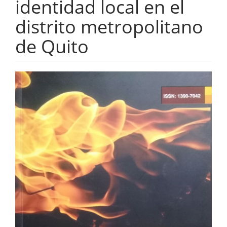
identidad local en el
distrito metropolitano
de Quito
Barra
lateral
del
artículo