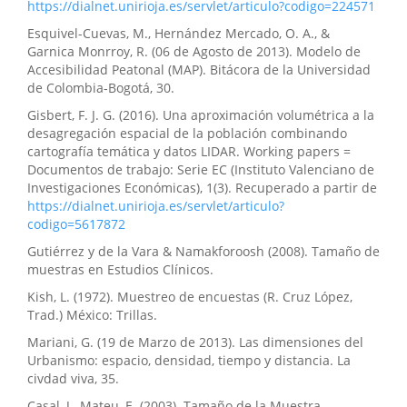
https://dialnet.unirioja.es/servlet/articulo?codigo=224571
Esquivel-Cuevas, M., Hernández Mercado, O. A., &
Garnica Monrroy, R. (06 de Agosto de 2013). Modelo de
Accesibilidad Peatonal (MAP). Bitácora de la Universidad
de Colombia-Bogotá, 30.
Gisbert, F. J. G. (2016). Una aproximación volumétrica a la
desagregación espacial de la población combinando
cartografía temática y datos LIDAR. Working papers =
Documentos de trabajo: Serie EC (Instituto Valenciano de
Investigaciones Económicas), 1(3). Recuperado a partir de
https://dialnet.unirioja.es/servlet/articulo?
codigo=5617872
Gutiérrez y de la Vara & Namakforoosh (2008). Tamaño de
muestras en Estudios Clínicos.
Kish, L. (1972). Muestreo de encuestas (R. Cruz López,
Trad.) México: Trillas.
Mariani, G. (19 de Marzo de 2013). Las dimensiones del
Urbanismo: espacio, densidad, tiempo y distancia. La
civdad viva, 35.
Casal, J., Mateu, E. (2003). Tamaño de la Muestra.