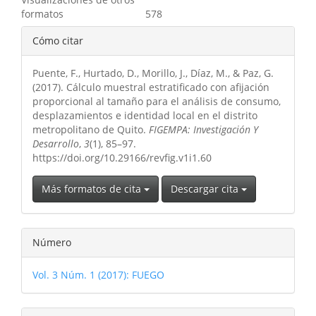
formatos
578
Detalles
Cómo citar
del
Puente, F., Hurtado, D., Morillo, J., Díaz, M., & Paz, G.
artículo
(2017). Cálculo muestral estratificado con afijación
proporcional al tamaño para el análisis de consumo,
desplazamientos e identidad local en el distrito
metropolitano de Quito.
FIGEMPA: Investigación Y
Desarrollo
,
3
(1), 85–97.
https://doi.org/10.29166/revfig.v1i1.60
Más formatos de cita
Descargar cita
Número
Vol. 3 Núm. 1 (2017): FUEGO