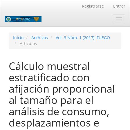
Navegación
Registrarse
Entrar
principal
Contenido
Toggl
principal
navig
Barra
lateral
Inicio
Archivos
Vol. 3 Núm. 1 (2017): FUEGO
Artículos
Cálculo muestral
estratificado con
afijación proporcional
al tamaño para el
análisis de consumo,
desplazamientos e