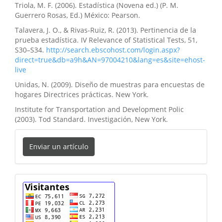
Triola, M. F. (2006). Estadística (Novena ed.) (P. M.
Guerrero Rosas, Ed.) México: Pearson.
Talavera, J. O., & Rivas-Ruiz, R. (2013). Pertinencia de la
prueba estadística. IV Relevance of Statistical Tests, 51,
S30–S34.
http://search.ebscohost.com/login.aspx?
direct=true&db=a9h&AN=97004210&lang=es&site=ehost-
live
Unidas, N. (2009). Diseño de muestras para encuestas de
hogares Directrices prácticas. New York.
Institute for Transportation and Development Polic
(2003). Tod Standard. Investigación, New York.
Enviar
Enviar un artículo
un
artículo
cuenta