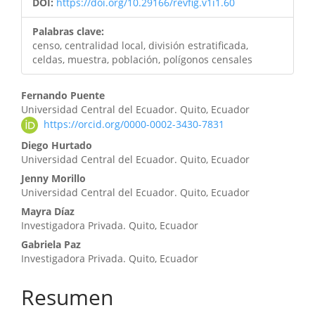
DOI:
https://doi.org/10.29166/revfig.v1i1.60
Palabras clave:
censo, centralidad local, división estratificada,
celdas, muestra, población, polígonos censales
Contenido
Fernando Puente
Universidad Central del Ecuador. Quito, Ecuador
principal
https://orcid.org/0000-0002-3430-7831
del
Diego Hurtado
Universidad Central del Ecuador. Quito, Ecuador
artículo
Jenny Morillo
Universidad Central del Ecuador. Quito, Ecuador
Mayra Díaz
Investigadora Privada. Quito, Ecuador
Gabriela Paz
Investigadora Privada. Quito, Ecuador
Resumen