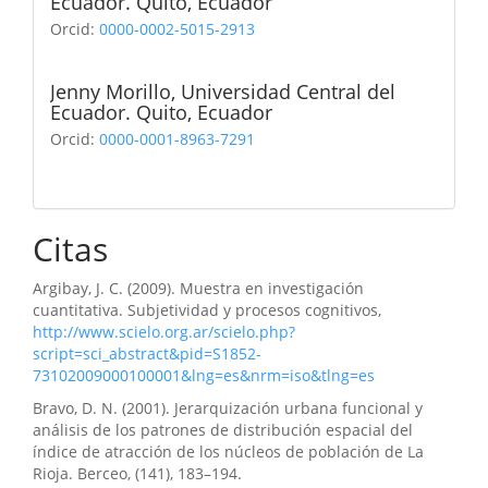
Ecuador. Quito, Ecuador
Orcid:
0000-0002-5015-2913
Jenny Morillo,
Universidad Central del
Ecuador. Quito, Ecuador
Orcid:
0000-0001-8963-7291
Citas
Argibay, J. C. (2009). Muestra en investigación
cuantitativa. Subjetividad y procesos cognitivos,
http://www.scielo.org.ar/scielo.php?
script=sci_abstract&pid=S1852-
73102009000100001&lng=es&nrm=iso&tlng=es
Bravo, D. N. (2001). Jerarquización urbana funcional y
análisis de los patrones de distribución espacial del
índice de atracción de los núcleos de población de La
Rioja. Berceo, (141), 183–194.