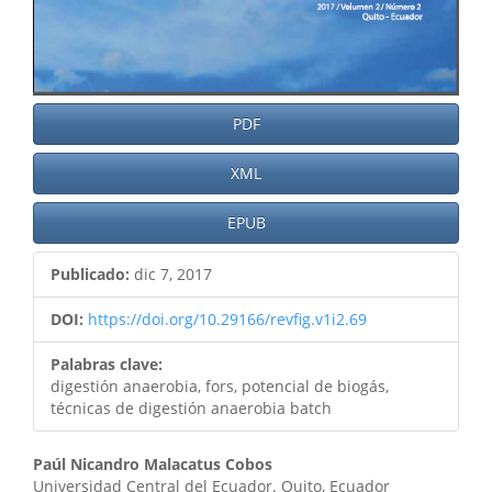
PDF
XML
EPUB
Publicado:
dic 7, 2017
DOI:
https://doi.org/10.29166/revfig.v1i2.69
Palabras clave:
digestión anaerobia, fors, potencial de biogás,
técnicas de digestión anaerobia batch
Contenido
Paúl Nicandro Malacatus Cobos
Universidad Central del Ecuador. Quito, Ecuador