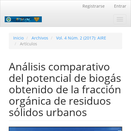
Navegación
Registrarse
Entrar
principal
Contenido
Toggl
principal
navig
Barra
lateral
Inicio
Archivos
Vol. 4 Núm. 2 (2017): AIRE
Artículos
Análisis comparativo
del potencial de biogás
obtenido de la fracción
orgánica de residuos
sólidos urbanos