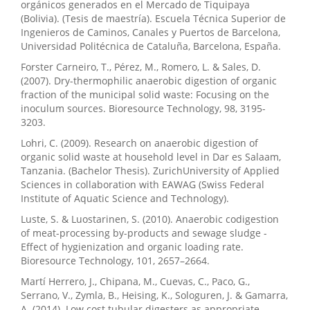
orgánicos generados en el Mercado de Tiquipaya
(Bolivia). (Tesis de maestría). Escuela Técnica Superior de
Ingenieros de Caminos, Canales y Puertos de Barcelona,
Universidad Politécnica de Cataluña, Barcelona, España.
Forster Carneiro, T., Pérez, M., Romero, L. & Sales, D.
(2007). Dry-thermophilic anaerobic digestion of organic
fraction of the municipal solid waste: Focusing on the
inoculum sources. Bioresource Technology, 98, 3195-
3203.
Lohri, C. (2009). Research on anaerobic digestion of
organic solid waste at household level in Dar es Salaam,
Tanzania. (Bachelor Thesis). ZurichUniversity of Applied
Sciences in collaboration with EAWAG (Swiss Federal
Institute of Aquatic Science and Technology).
Luste, S. & Luostarinen, S. (2010). Anaerobic codigestion
of meat-processing by-products and sewage sludge -
Effect of hygienization and organic loading rate.
Bioresource Technology, 101, 2657–2664.
Martí Herrero, J., Chipana, M., Cuevas, C., Paco, G.,
Serrano, V., Zymla, B., Heising, K., Sologuren, J. & Gamarra,
A. (2014). Low cost tubular digesters as appropriate