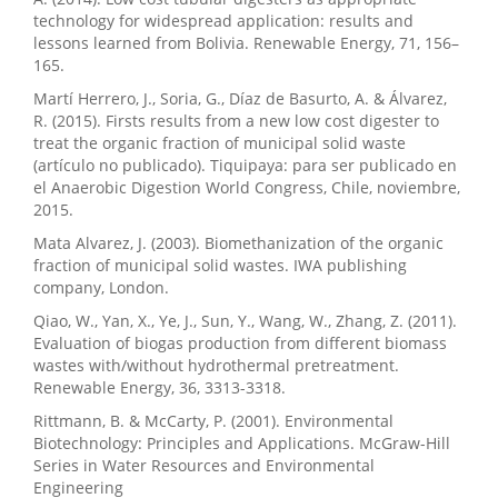
technology for widespread application: results and
lessons learned from Bolivia. Renewable Energy, 71, 156–
165.
Martí Herrero, J., Soria, G., Díaz de Basurto, A. & Álvarez,
R. (2015). Firsts results from a new low cost digester to
treat the organic fraction of municipal solid waste
(artículo no publicado). Tiquipaya: para ser publicado en
el Anaerobic Digestion World Congress, Chile, noviembre,
2015.
Mata Alvarez, J. (2003). Biomethanization of the organic
fraction of municipal solid wastes. IWA publishing
company, London.
Qiao, W., Yan, X., Ye, J., Sun, Y., Wang, W., Zhang, Z. (2011).
Evaluation of biogas production from different biomass
wastes with/without hydrothermal pretreatment.
Renewable Energy, 36, 3313-3318.
Rittmann, B. & McCarty, P. (2001). Environmental
Biotechnology: Principles and Applications. McGraw-Hill
Series in Water Resources and Environmental
Engineering