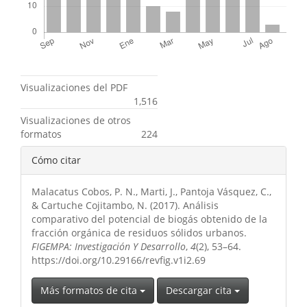
Métricas
Visualizaciones del PDF
1,516
Visualizaciones de otros
formatos
224
Detalles
Cómo citar
del
Malacatus Cobos, P. N., Marti, J., Pantoja Vásquez, C.,
artículo
& Cartuche Cojitambo, N. (2017). Análisis
comparativo del potencial de biogás obtenido de la
fracción orgánica de residuos sólidos urbanos.
FIGEMPA: Investigación Y Desarrollo
,
4
(2), 53–64.
https://doi.org/10.29166/revfig.v1i2.69
Más formatos de cita
Descargar cita