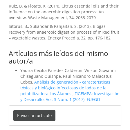
Ruiz, B. & Flotats, X. (2014). Citrus essential oils and their
influence on the anaerobic digestion process: An
overview. Waste Management, 34, 2063-2079
Sitorus, B., Sukandar & Panjaitan, S. (2013). Biogas
recovery from anaerobic digestion process of mixed fruit
– vegetable wastes. Energy Procedia, 32, pp. 176-182
Artículos más leídos del mismo
autor/a
Yadira Cecilia Paredes Calderón, Wilson Giovanni
Chisaguano Quishpe, Paúl Nicandro Malacatus
Cobos,
Análisis de generación - características
tóxicas y biológico infecciosas de lodos de la
potabilizadora Los Álamos
,
FIGEMPA: Investigación
y Desarrollo: Vol. 3 Núm. 1 (2017): FUEGO
Enviar
Enviar un artículo
un
artículo