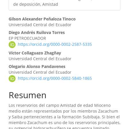
de deposición, Amistad
Contenido
Gilson Alexander Peñaloza Tinoco
Universidad Central del Ecuador
principal
Diego Andrés Ruilova Torres
del
EP PETROECUADOR
https://orcid.org/0000-0002-2587-5335
artículo
Víctor Collaguazo Zhagñay
Universidad Central del Ecuador
Olegario Alonso Pandavenes
Universidad Central del Ecuador
https://orcid.org/0000-0002-5840-1865
Resumen
Los reservorios del campo Amistad de edad Mioceno
medio están representados por los miembros Zacachum
y Saiba pertenecientes a la formación Subibaja. Si bien el
miembro Zacachum es uno de los reservorios principales,
su potencial hidrocarburífero se encuentra limitado