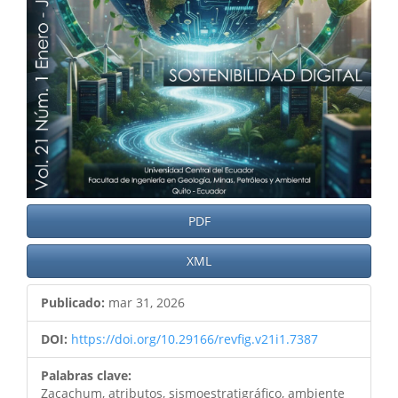
PDF
XML
Publicado:
mar 31, 2026
DOI:
https://doi.org/10.29166/revfig.v21i1.7387
Palabras clave:
Zacachum, atributos, sismoestratigráfico, ambiente