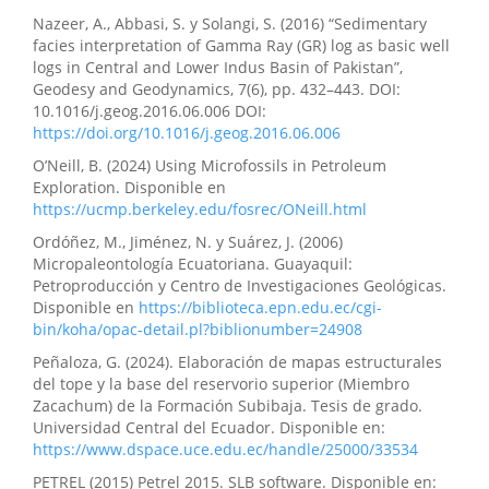
Nazeer, A., Abbasi, S. y Solangi, S. (2016) “Sedimentary
facies interpretation of Gamma Ray (GR) log as basic well
logs in Central and Lower Indus Basin of Pakistan”,
Geodesy and Geodynamics, 7(6), pp. 432–443. DOI:
10.1016/j.geog.2016.06.006 DOI:
https://doi.org/10.1016/j.geog.2016.06.006
O’Neill, B. (2024) Using Microfossils in Petroleum
Exploration. Disponible en
https://ucmp.berkeley.edu/fosrec/ONeill.html
Ordóñez, M., Jiménez, N. y Suárez, J. (2006)
Micropaleontología Ecuatoriana. Guayaquil:
Petroproducción y Centro de Investigaciones Geológicas.
Disponible en
https://biblioteca.epn.edu.ec/cgi-
bin/koha/opac-detail.pl?biblionumber=24908
Peñaloza, G. (2024). Elaboración de mapas estructurales
del tope y la base del reservorio superior (Miembro
Zacachum) de la Formación Subibaja. Tesis de grado.
Universidad Central del Ecuador. Disponible en:
https://www.dspace.uce.edu.ec/handle/25000/33534
PETREL (2015) Petrel 2015. SLB software. Disponible en: