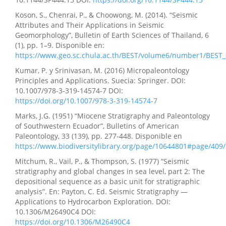
Koson, S., Chenrai, P., & Choowong, M. (2014). “Seismic
Attributes and Their Applications in Seismic
Geomorphology”, Bulletin of Earth Sciences of Thailand, 6
(1), pp. 1–9. Disponible en:
https://www.geo.sc.chula.ac.th/BEST/volume6/number1/BEST_
Kumar, P. y Srinivasan, M. (2016) Micropaleontology
Principles and Applications. Suecia: Springer. DOI:
10.1007/978-3-319-14574-7 DOI:
https://doi.org/10.1007/978-3-319-14574-7
Marks, J.G. (1951) “Miocene Stratigraphy and Paleontology
of Southwestern Ecuador”, Bulletins of American
Paleontology, 33 (139), pp. 277-448. Disponible en
https://www.biodiversitylibrary.org/page/10644801#page/40
Mitchum, R., Vail, P., & Thompson, S. (1977) “Seismic
stratigraphy and global changes in sea level, part 2: The
depositional sequence as a basic unit for stratigraphic
analysis”. En: Payton, C. Ed. Seismic Stratigraphy —
Applications to Hydrocarbon Exploration. DOI:
10.1306/M26490C4 DOI:
https://doi.org/10.1306/M26490C4