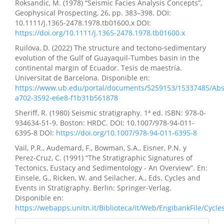
Roksandic, M. (1978) “Seismic Facies Analysis Concepts”,
Geophysical Prospecting, 26, pp. 383–398. DOI:
10.1111/j.1365-2478.1978.tb01600.x DOI:
https://doi.org/10.1111/j.1365-2478.1978.tb01600.x
Ruilova, D. (2022) The structure and tectono-sedimentary
evolution of the Gulf of Guayaquil-Tumbes basin in the
continental margin of Ecuador. Tesis de maestría.
Universitat de Barcelona. Disponible en:
https://www.ub.edu/portal/documents/5259153/15337485/Abst
a702-3592-e6e8-f1b31b561878
Sheriff, R. (1980) Seismic stratigraphy. 1ª ed. ISBN: 978-0-
934634-51-9. Boston: HRDC. DOI: 10.1007/978-94-011-
6395-8 DOI:
https://doi.org/10.1007/978-94-011-6395-8
Vail, P.R., Audemard, F., Bowman, S.A., Eisner, P.N. y
Perez-Cruz, C. (1991) “The Stratigraphic Signatures of
Tectonics, Eustacy and Sedimentology - An Overview”. En:
Einsele, G., Ricken, W. and Seilacher, A., Eds. Cycles and
Events in Stratigraphy. Berlin: Springer-Verlag.
Disponible en:
https://webapps.unitn.it/Biblioteca/it/Web/EngibankFile/Cy