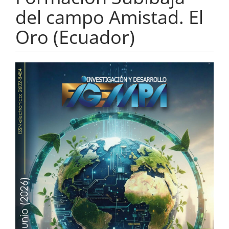
del campo Amistad. El
Oro (Ecuador)
Barra
lateral
del
artículo