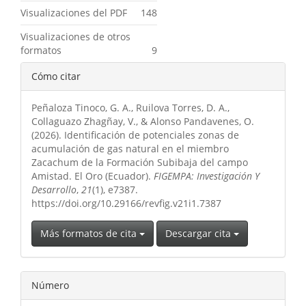
Visualizaciones del PDF
148
Visualizaciones de otros
formatos
9
Detalles
Cómo citar
del
Peñaloza Tinoco, G. A., Ruilova Torres, D. A.,
artículo
Collaguazo Zhagñay, V., & Alonso Pandavenes, O.
(2026). Identificación de potenciales zonas de
acumulación de gas natural en el miembro
Zacachum de la Formación Subibaja del campo
Amistad. El Oro (Ecuador).
FIGEMPA: Investigación Y
Desarrollo
,
21
(1), e7387.
https://doi.org/10.29166/revfig.v21i1.7387
Más formatos de cita
Descargar cita
Número