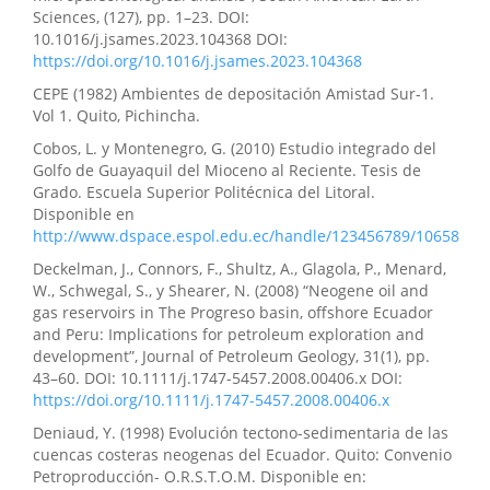
Sciences, (127), pp. 1–23. DOI:
10.1016/j.jsames.2023.104368 DOI:
https://doi.org/10.1016/j.jsames.2023.104368
CEPE (1982) Ambientes de depositación Amistad Sur-1.
Vol 1. Quito, Pichincha.
Cobos, L. y Montenegro, G. (2010) Estudio integrado del
Golfo de Guayaquil del Mioceno al Reciente. Tesis de
Grado. Escuela Superior Politécnica del Litoral.
Disponible en
http://www.dspace.espol.edu.ec/handle/123456789/10658
Deckelman, J., Connors, F., Shultz, A., Glagola, P., Menard,
W., Schwegal, S., y Shearer, N. (2008) “Neogene oil and
gas reservoirs in The Progreso basin, offshore Ecuador
and Peru: Implications for petroleum exploration and
development”, Journal of Petroleum Geology, 31(1), pp.
43–60. DOI: 10.1111/j.1747-5457.2008.00406.x DOI:
https://doi.org/10.1111/j.1747-5457.2008.00406.x
Deniaud, Y. (1998) Evolución tectono-sedimentaria de las
cuencas costeras neogenas del Ecuador. Quito: Convenio
Petroproducción- O.R.S.T.O.M. Disponible en: