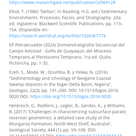
https://www.researchgate.net/publication/32969128
Elliot, T. (1986) “Deltas”, in Reading, H.G. (ed.) Sedimentary
Environments: Processes, Facies, and Stratigraphy. 2da
ed. Inglaterra: Blackwell Scientific Publications, pp. 113–
154. Disponible en:
https://search.worldcat.org/es/title/1026367774
EP Petroecuador (2024) Sismoestratigrafía Secuencial del
Campo Amistad - Golfo de Guayaquil, del Mioceno
Temprano al Pleistoceno Temprano. 1ra ed. Quito,
Pichincha, pp. 1-35.
Ezeh, S., Mode, W., Ozumba, B. y Yelwa, N. (2016)
“Sedimentology and ichnology of Neogene Coastal
Swamp deposits in the Niger Delta Basin, Nigeria”,
Geologos, 22(3), pp. 191–200. DOI: 10.1515/logos-2016-
0020 DOI:
https://doi.org/10.1515/logos-2016-0020
Heldreich, G., Redfern, J., Legler, B., Gerdes, K., y Williams,
B. (2017) “Challenges in characterizing subsurface paralic
reservoir geometries: a detailed case study of the
Mungaroo Formation, North West Shelf, Australia”,
Geological Society, 444 (1), pp. 59–108. DOI:
10.1144/SP444.13 DOI:
https://doi.org/10.1144/SP444.13