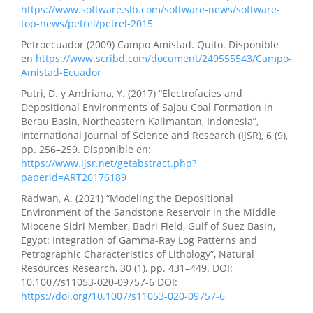
https://www.software.slb.com/software-news/software-
top-news/petrel/petrel-2015
Petroecuador (2009) Campo Amistad. Quito. Disponible
en
https://www.scribd.com/document/249555543/Campo-
Amistad-Ecuador
Putri, D. y Andriana, Y. (2017) “Electrofacies and
Depositional Environments of Sajau Coal Formation in
Berau Basin, Northeastern Kalimantan, Indonesia”,
International Journal of Science and Research (IJSR), 6 (9),
pp. 256–259. Disponible en:
https://www.ijsr.net/getabstract.php?
paperid=ART20176189
Radwan, A. (2021) “Modeling the Depositional
Environment of the Sandstone Reservoir in the Middle
Miocene Sidri Member, Badri Field, Gulf of Suez Basin,
Egypt: Integration of Gamma-Ray Log Patterns and
Petrographic Characteristics of Lithology”, Natural
Resources Research, 30 (1), pp. 431–449. DOI:
10.1007/s11053-020-09757-6 DOI:
https://doi.org/10.1007/s11053-020-09757-6