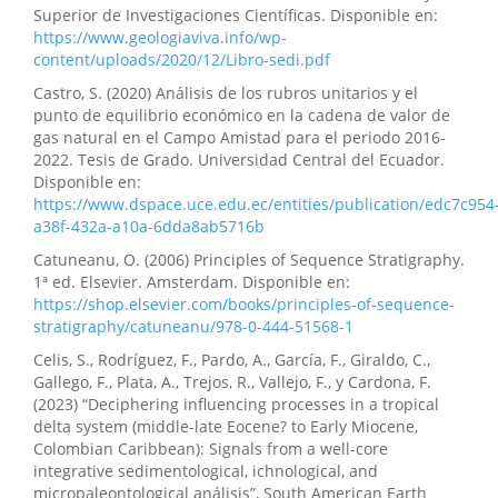
Superior de Investigaciones Científicas. Disponible en:
https://www.geologiaviva.info/wp-
content/uploads/2020/12/Libro-sedi.pdf
Castro, S. (2020) Análisis de los rubros unitarios y el
punto de equilibrio económico en la cadena de valor de
gas natural en el Campo Amistad para el periodo 2016-
2022. Tesis de Grado. Universidad Central del Ecuador.
Disponible en:
https://www.dspace.uce.edu.ec/entities/publication/edc7c954
a38f-432a-a10a-6dda8ab5716b
Catuneanu, O. (2006) Principles of Sequence Stratigraphy.
1ª ed. Elsevier. Amsterdam. Disponible en:
https://shop.elsevier.com/books/principles-of-sequence-
stratigraphy/catuneanu/978-0-444-51568-1
Celis, S., Rodríguez, F., Pardo, A., García, F., Giraldo, C.,
Gallego, F., Plata, A., Trejos, R., Vallejo, F., y Cardona, F.
(2023) “Deciphering influencing processes in a tropical
delta system (middle-late Eocene? to Early Miocene,
Colombian Caribbean): Signals from a well-core
integrative sedimentological, ichnological, and
micropaleontological análisis”, South American Earth