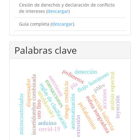
Cesión de derechos y declaración de conflicto
de intereses (
descargar
)
Guía completa (
descargar
).
Palabras clave
polímeros
detección
flujo luminoso
análisis espectral
suroriente
incertidumbre combinada
transacciones
dispensador
pla
riesgo crediticio
phbv
reglas de clasificación
acciones
strizhkovsky
tracción indirecta
microcontrolador
automatización
esfera integradora
inyección
oro fino
polialuminio
extrusión
arduino
covid-19