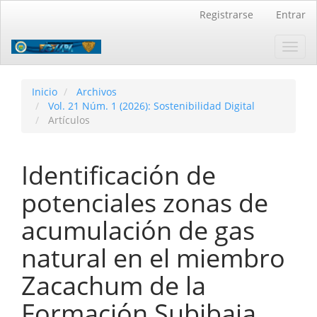
Navegación
Registrarse
Entrar
principal
Contenido
Toggl
principal
navig
Barra
lateral
Inicio
Archivos
Vol. 21 Núm. 1 (2026): Sostenibilidad Digital
Artículos
Identificación de
potenciales zonas de
acumulación de gas
natural en el miembro
Zacachum de la
Formación Subibaja