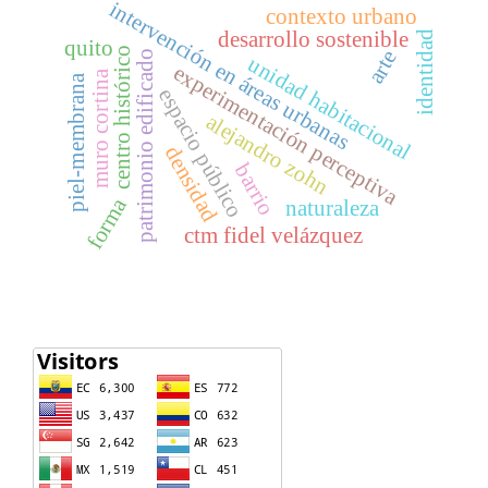
intervención en áreas urbanas
contexto urbano
desarrollo sostenible
identidad
quito
centro histórico
arte
patrimonio edificado
unidad habitacional
experimentación perceptiva
muro cortina
piel-membrana
espacio público
alejandro zohn
densidad
barrio
forma
naturaleza
ctm fidel velázquez