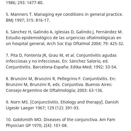
1986; 293: 1477-80.
5. Manners T. Managing eye conditions in general practice.
BMJ 1997; 315: 816-17.
6. Sánchez H, Galindo A, iglesias D, Galindo J, Fernández M.
Estudio epidemiológico de las urgencias oftalmológicas en
un hospital general, Arch Soc Esp Oftalmol 2004; 79: 425-32.
7. Pita D, Fontenla JR, Grau M, et al. Conjuntivitis agudas
infecciosas y no infecciosas. En: Sánchez Salorio, ed.
Conjuntivitis. Barcelona-España: Edika-Med; 1992: 33-54.
8. Brunzini M, Brunzini R, Pellegrino F. Conjuntivitis. En:
Brunzini M, Brunzini R, eds. Conjuntiva. Buenos Aires:
Consejo Argentino de Oftalmología; 2003: 63-136.
9. Norn MS. [Conjunctivitis. Etiology and therapy]. Danish
Ugeskr Laeger 1967; 129 (12): 391-93.
10. Goldsmith MO. Diseases of the conjunctiva. Am Fam
Physician GP 1970; 2(4): 101-08.