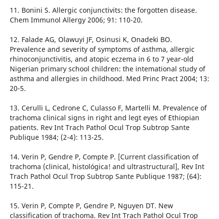
11. Bonini S. Allergic conjunctivits: the forgotten disease.
Chem Immunol Allergy 2006; 91: 110-20.
12. Falade AG, Olawuyi JF, Osinusi K, Onadeki BO.
Prevalence and severity of symptoms of asthma, allergic
rhinoconjunctivitis, and atopic eczema in 6 to 7 year-old
Nigerian primary school children: the intemational study of
asthma and allergies in childhood. Med Princ Pract 2004; 13:
20-5.
13. Cerulli L, Cedrone C, Culasso F, Martelli M. Prevalence of
trachoma clinical signs in right and legt eyes of Ethiopian
patients. Rev Int Trach Pathol Ocul Trop Subtrop Sante
Publique 1984; (2-4): 113-25.
14. Verin P, Gendre P, Compte P. [Current classification of
trachoma (clinical, histológica! and ultrastructural], Rev Int
Trach Pathol Ocul Trop Subtrop Sante Publique 1987; (64):
115-21.
15. Verin P, Compte P, Gendre P, Nguyen DT. New
classification of trachoma. Rev Int Trach Pathol Ocul Trop