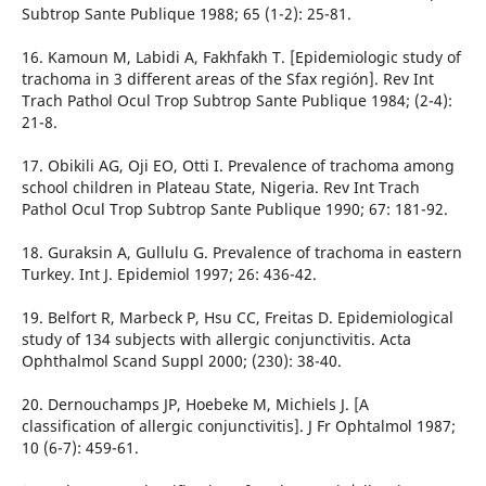
Subtrop Sante Publique 1988; 65 (1-2): 25-81.
16. Kamoun M, Labidi A, Fakhfakh T. [Epidemiologic study of
trachoma in 3 different areas of the Sfax región]. Rev Int
Trach Pathol Ocul Trop Subtrop Sante Publique 1984; (2-4):
21-8.
17. Obikili AG, Oji EO, Otti I. Prevalence of trachoma among
school children in Plateau State, Nigeria. Rev Int Trach
Pathol Ocul Trop Subtrop Sante Publique 1990; 67: 181-92.
18. Guraksin A, Gullulu G. Prevalence of trachoma in eastern
Turkey. Int J. Epidemiol 1997; 26: 436-42.
19. Belfort R, Marbeck P, Hsu CC, Freitas D. Epidemiological
study of 134 subjects with allergic conjunctivitis. Acta
Ophthalmol Scand Suppl 2000; (230): 38-40.
20. Dernouchamps JP, Hoebeke M, Michiels J. [A
classification of allergic conjunctivitis]. J Fr Ophtalmol 1987;
10 (6-7): 459-61.