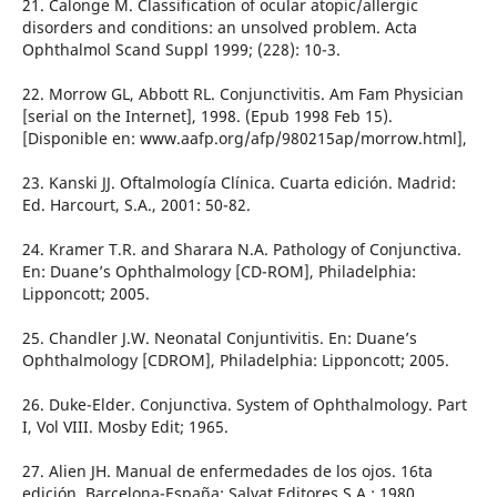
21. Calonge M. Classification of ocular atopic/allergic
disorders and conditions: an unsolved problem. Acta
Ophthalmol Scand Suppl 1999; (228): 10-3.
22. Morrow GL, Abbott RL. Conjunctivitis. Am Fam Physician
[serial on the Internet], 1998. (Epub 1998 Feb 15).
[Disponible en: www.aafp.org/afp/980215ap/morrow.html],
23. Kanski JJ. Oftalmología Clínica. Cuarta edición. Madrid:
Ed. Harcourt, S.A., 2001: 50-82.
24. Kramer T.R. and Sharara N.A. Pathology of Conjunctiva.
En: Duane’s Ophthalmology [CD-ROM], Philadelphia:
Lipponcott; 2005.
25. Chandler J.W. Neonatal Conjuntivitis. En: Duane’s
Ophthalmology [CDROM], Philadelphia: Lipponcott; 2005.
26. Duke-Elder. Conjunctiva. System of Ophthalmology. Part
I, Vol VIII. Mosby Edit; 1965.
27. Alien JH. Manual de enfermedades de los ojos. 16ta
edición. Barcelona-España: Salvat Editores S.A.; 1980.