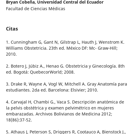
Bryan Cobeña,
Universidad Central del Ecuador
Facultad de Ciencias Médicas
Citas
1. Cunningham G, Gant N, Gilstrap L, Hauth J, Wenstrom K.
Williams Obstetricia. 23th ed. México DF: Mc- Graw-Hill;
2010.
2. Botero J, Júbiz A., Henao G. Obstetricia y Ginecología. 8th
ed. Bogotá: QuebecorWorld; 2008.
3. Drake R, Wayne A, Vogl W, Mitchell A. Gray Anatomía para
estudiantes. 2da ed. Barcelona: Elsivier; 2010.
4. Carvajal H, Chambi G., Vaca S. Descripción anatómica de
la pelvis obstétrica y examen pelvimétrico en mujeres
embarazadas. Archivos Bolivianos de Medicina 2012;
18(86):37-52.
5. Athaus J, Peterson S, Driggers R, Cootauco A, Bienstock J.,