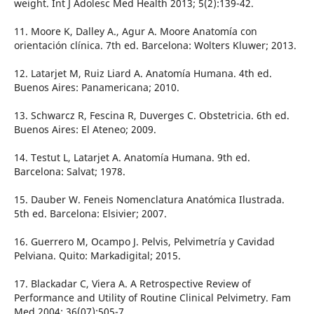
weight. Int J Adolesc Med Health 2013; 5(2):139-42.
11. Moore K, Dalley A., Agur A. Moore Anatomía con
orientación clínica. 7th ed. Barcelona: Wolters Kluwer; 2013.
12. Latarjet M, Ruiz Liard A. Anatomía Humana. 4th ed.
Buenos Aires: Panamericana; 2010.
13. Schwarcz R, Fescina R, Duverges C. Obstetricia. 6th ed.
Buenos Aires: El Ateneo; 2009.
14. Testut L, Latarjet A. Anatomía Humana. 9th ed.
Barcelona: Salvat; 1978.
15. Dauber W. Feneis Nomenclatura Anatómica Ilustrada.
5th ed. Barcelona: Elsivier; 2007.
16. Guerrero M, Ocampo J. Pelvis, Pelvimetría y Cavidad
Pelviana. Quito: Markadigital; 2015.
17. Blackadar C, Viera A. A Retrospective Review of
Performance and Utility of Routine Clinical Pelvimetry. Fam
Med 2004; 36(07):505-7.