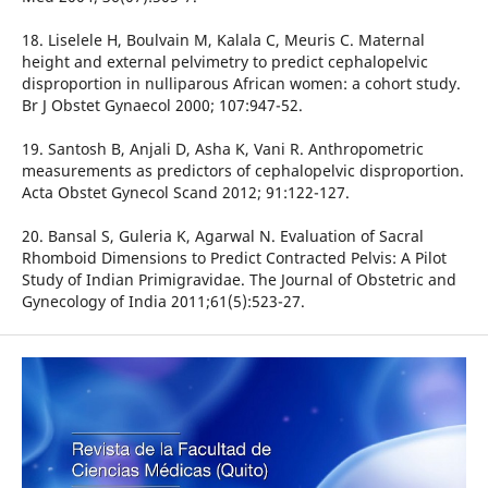
18. Liselele H, Boulvain M, Kalala C, Meuris C. Maternal
height and external pelvimetry to predict cephalopelvic
disproportion in nulliparous African women: a cohort study.
Br J Obstet Gynaecol 2000; 107:947-52.
19. Santosh B, Anjali D, Asha K, Vani R. Anthropometric
measurements as predictors of cephalopelvic disproportion.
Acta Obstet Gynecol Scand 2012; 91:122-127.
20. Bansal S, Guleria K, Agarwal N. Evaluation of Sacral
Rhomboid Dimensions to Predict Contracted Pelvis: A Pilot
Study of Indian Primigravidae. The Journal of Obstetric and
Gynecology of India 2011;61(5):523-27.