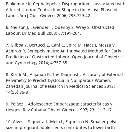
Blakemore K. Cephalopelvic Disproportion is associated with
Altered Uterine Contraction Shape in the Active Phase of
Labor. Am J Obst Gynecol 2006; 295:729-42.
6. Neilson J, Lavender T, Quenby S, Wray S. Obstructed
Labour. Br Med Bull 2003; 67:191-204.
7. Gilboa Y, Bertucci E, Cani C, Spira M, Haas J, Mazza V,
Achiron R. Sonopelvimetry: An Innovated Method for Early
Prediction of Obstructed Labour. Open Journal of Obstetrics
and Gynecology 2014; 4:757-65.
8. Kordi M., Alijahan R. The Diagnostic Accuracy of External
Pelvimetry to Predict Dystocia in Nulliparous Women.
Zahedan Journal of Research in Medical Sciences 2012;
14(56):36-8
9. Peláez J. Adolescente Embarazada: características y
riesgos. Rev Cubana Obstet Ginecol 1997; 23(1):13-17.
10. Alves J, Siqueira L, Melo L, Figueiroa N. Smaller pelvic
size in pregnant adolescents contributes to lower birth