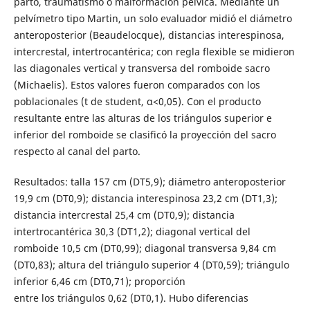
parto, traumatismo o malformación pélvica. Mediante un
pelvímetro tipo Martin, un solo evaluador midió el diámetro
anteroposterior (Beaudelocque), distancias interespinosa,
intercrestal, intertrocantérica; con regla flexible se midieron
las diagonales vertical y transversa del romboide sacro
(Michaelis). Estos valores fueron comparados con los
poblacionales (t de student, α<0,05). Con el producto
resultante entre las alturas de los triángulos superior e
inferior del romboide se clasificó la proyección del sacro
respecto al canal del parto.
Resultados: talla 157 cm (DT5,9); diámetro anteroposterior
19,9 cm (DT0,9); distancia interespinosa 23,2 cm (DT1,3);
distancia intercrestal 25,4 cm (DT0,9); distancia
intertrocantérica 30,3 (DT1,2); diagonal vertical del
romboide 10,5 cm (DT0,99); diagonal transversa 9,84 cm
(DT0,83); altura del triángulo superior 4 (DT0,59); triángulo
inferior 6,46 cm (DT0,71); proporción
entre los triángulos 0,62 (DT0,1). Hubo diferencias