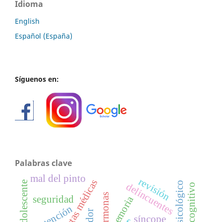
Idioma
English
Español (España)
Síguenos en:
Palabras clave
mal del pinto
revisión
revistas médicas
delincuentes
antihormonas
seguridad
memoria
atención
síncope