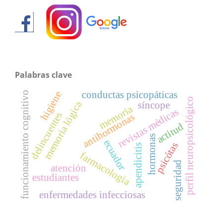
Palabras clave
conductas psicopáticas
higiene
funcionamiento cognitivo
perfil neuropsicológico
memoria lógica
síncope
memoria
revistas médicas
delincuentes
antihormonas
actitud
hormonas
ecuador
psicótas
apendicitis
farmacología
seguridad
atención
estudiantes
enfermedades infecciosas