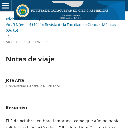
Inicio
/
Archivos
/
Vol. 9 Núm. 1-4 (1944): Revista de la Facultad de Ciencias Médicas
(Quito)
/
ARTÍCULOS ORIGINALES
Notas de viaje
José Arce
Universidad Central del Ecuador
Resumen
El 2 de octubre, en hora temprana, como que aún no había
salido el sol, un avión de la " Eas tern Lines ", at errizaba-