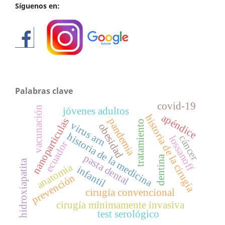
Síguenos en:
Palabras clave
covid-19
vacunación
jóvenes adultos
apéndice
historia de la cirugía
pandemia
nanoparticulas
tratamiento
virus arn
obesidad
historia de la medicina
cáncer
lossanoff
ecuador
pasta dental
dentina
hidroxiapatita
anatomia
infantil
prevención
cirugía convencional
cirugía mínimamente invasiva
test serológico