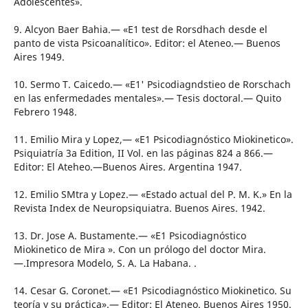
Adolescentes».
9. Alcyon Baer Bahia.— «E1 test de Rorsdhach desde el
panto de vista Psicoanalítico». Editor: el Ateneo.— Buenos
Aires 1949.
10. Sermo T. Caicedo.— «E1' Psicodiagndstieo de Rorschach
en las enfermedades mentales».— Tesis doctoral.— Quito
Febrero 1948.
11. Emilio Mira y Lopez,— «E1 Psicodiagnóstico Miokinetico».
Psiquiatría 3a Edition, II Vol. en las páginas 824 a 866.—
Editor: El Ateheo.—Buenos Aires. Argentina 1947.
12. Emilio SMtra y Lopez.— «Estado actual del P. M. K.» En la
Revista Index de Neuropsiquiatra. Buenos Aires. 1942.
13. Dr. Jose A. Bustamente.— «E1 Psicodiagnóstico
Miokinetico de Mira ». Con un prólogo del doctor Mira.
—.Impresora Modelo, S. A. La Habana. .
14. Cesar G. Coronet.— «E1 Psicodiagnóstico Miokinetico. Su
teoría y su práctica».— Editor: El Ateneo. Buenos Aires 1950.