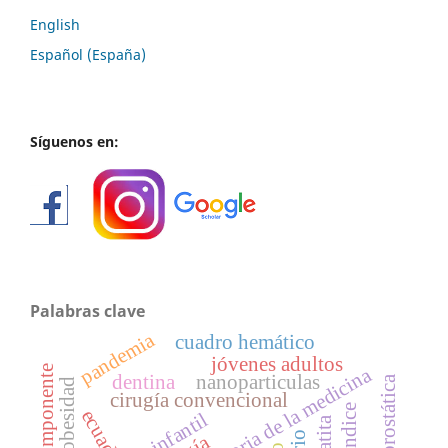
English
Español (España)
Síguenos en:
Palabras clave
pandemia
cuadro hemático
jóvenes adultos
multicomponente
historia de la medicina
dentina
nanoparticulas
obesidad
cirugía convencional
apéndice
ecuador
infantil