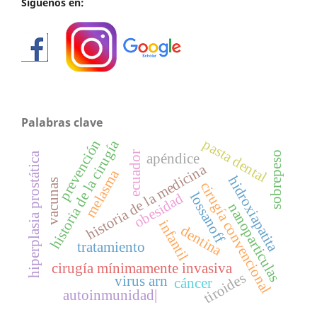
Síguenos en:
Palabras clave
pasta dental
prevención
historia de la cirugía
ecuador
sobrepeso
hiperplasia prostática
apéndice
historia de la medicina
melasma
hidroxiapatita
vacunas
cirugía convencional
lossanoff
obesidad
nanoparticulas
infantil
dentina
tratamiento
cirugía mínimamente invasiva
tiroides
virus arn
cáncer
autoinmunidad|