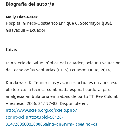
Biografía del autor/a
Nelly Díaz-Perez
Hospital Gineco-Obstétrico Enrique C. Sotomayor (JBG),
Guayaquil – Ecuador
Citas
Ministerio de Salud Pública del Ecuador. Boletín Evaluación
de Tecnologías Sanitarias (ETES) Ecuador. Quito; 2014.
Kuczkowski K. Tendencias y avances actuales en anestesia
obstétrica: la técnica combinada espinal-epidural para
analgesia ambulatoria en trabajo de parto TT. Rev Colomb
Anestesiol 2006; 34:177–83. Disponible en:
http://www.scielo.org.co/scielo.php?
script=sci_arttext&pid=S0120-
33472006000300006&lng=en&nrm=iso&tlng=es