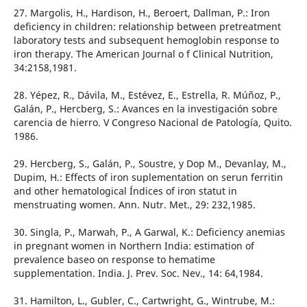
27. Margolis, H., Hardison, H., Beroert, Dallman, P.: Iron
deficiency in children: relationship between pretreatment
laboratory tests and subsequent hemoglobin response to
iron therapy. The American Journal o f Clinical Nutrition,
34:2158,1981.
28. Yépez, R., Dávila, M., Estévez, E., Estrella, R. Múñoz, P.,
Galán, P., Hercberg, S.: Avances en la investigación sobre
carencia de hierro. V Congreso Nacional de Patología, Quito.
1986.
29. Hercberg, S., Galán, P., Soustre, y Dop M., Devanlay, M.,
Dupim, H.: Effects of iron suplementation on serun ferritin
and other hematological Índices of iron statut in
menstruating women. Ann. Nutr. Met., 29: 232,1985.
30. Singla, P., Marwah, P., A Garwal, K.: Deficiency anemias
in pregnant women in Northern India: estimation of
prevalence baseo on response to hematime
supplementation. India. J. Prev. Soc. Nev., 14: 64,1984.
31. Hamilton, L., Gubler, C., Cartwright, G., Wintrube, M.: