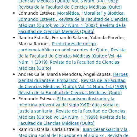
Ciencias Médicas (Quito): Vol. 8 Núm. 3-4 (1983):
Revista de la Facultad de Ciencias Médicas (Quito)
Edmundo Estévez,
Moralética, “Moralita” y Bioética.
Edmundo Estévez
,
Revista de la Facultad de Ciencias
Médicas (Quito): Vol. 27 Núm. 1 (2002): Revista de la
Facultad de Ciencias Médicas (Quito)
Ramiro Estrella, Fernando Salazar, Yolanda Paredes,
Marcia Racines,
Predictores de riesgo
cardiometabólico en adolescentes de Quito
,
Revista
de la Facultad de Ciencias Médicas (Quito): Vol. 44
Núm. 1 (2019): Revista de la Facultad de Ciencias
Médicas (Quito)
Andrés Calle, Marcia Mendoza, Angel Zapata,
Herpes
Genital durante el Embarazo
,
Revista de la Facultad
de Ciencias Médicas (Quito): Vol. 14 Núm. 1-4 (1989):
Revista de la Facultad de Ciencias Médicas (Quito)
Edmundo Estevez,
El humanismo ilustrado y la
medicina preventiva del siglo XVIII: ética social o
justicia sanitaria
,
Revista de la Facultad de Ciencias
Médicas (Quito): Vol. 24 Núm. 1 (1999): Revista de la
Facultad de Ciencias Médicas (Quito)
Ramiro Estrella, Carla Estrella ,
Juan Cesar Garcia y la
Medicina social del Ecuador en el siglo xx
,
Revista de