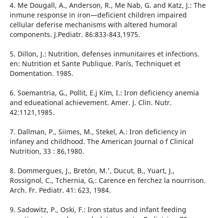
4. Me Dougall, A., Anderson, R., Me Nab, G. and Katz, J.: The
inmune response in iron—deficient children impaired
cellular deferise mechanisms with altered humoral
components. J.Pediatr. 86:833-843,1975.
5. Dillon, J.: Nutrition, defenses inmunitaires et infections.
en: Nutrition et Sante Publique. París, Techniquet et
Domentation. 1985.
6. Soemantria, G., Pollit, E.j Kím, I.: Iron deficiency anemia
and edueational achievement. Amer. J. Clin. Nutr.
42:1121,1985.
7. Dallman, P., Siimes, M., Stekel, A.: Iron deficiency in
infaney and childhood. The American Journal o f Clinical
Nutrition, 33 : 86,1980.
8. Dommergues, J., Bretón, M.', Ducut, B., Yuart, J.,
Rossignol, C., Tchernia, G,: Carence en ferchez la nourrison.
Arch. Fr. Pediatr. 41: 623, 1984.
9. Sadowitz, P., Oski, F.: Iron status and infant feeding