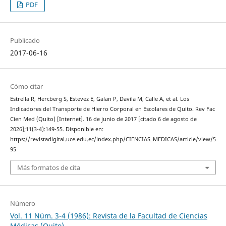
PDF
Publicado
2017-06-16
Cómo citar
Estrella R, Hercberg S, Estevez E, Galan P, Davila M, Calle A, et al. Los
Indicadores del Transporte de Hierro Corporal en Escolares de Quito. Rev Fac
Cien Med (Quito) [Internet]. 16 de junio de 2017 [citado 6 de agosto de
2026];11(3-4):149-55. Disponible en:
https://revistadigital.uce.edu.ec/index.php/CIENCIAS_MEDICAS/article/view/5
95
Más formatos de cita
Número
Vol. 11 Núm. 3-4 (1986): Revista de la Facultad de Ciencias
Médicas (Quito)