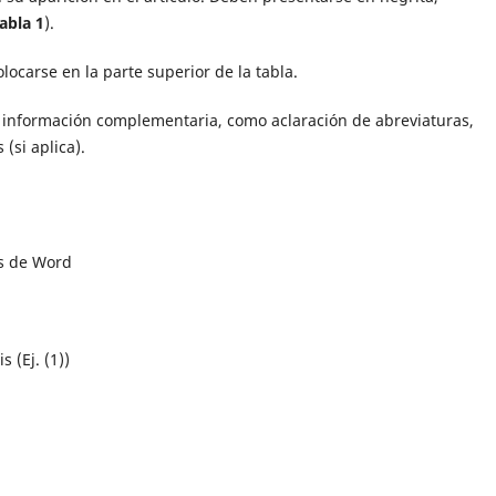
abla 1
).
olocarse en la parte superior de la tabla.
r información complementaria, como aclaración de abreviaturas,
 (si aplica).
es de Word
 (Ej. (1))