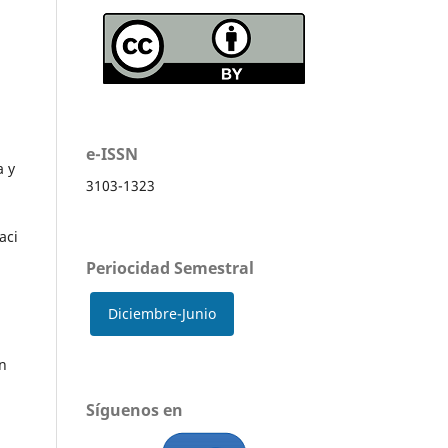
e-ISSN
a y
3103-1323
aci
Periocidad Semestral
Diciembre-Junio
en
Síguenos en