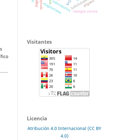
kepler
habilidades
elipses
laboratorios
magnetismo
energía oscura
Visitantes
es
fico
Licencia
Atribución 4.0 Internacional (CC BY
4.0)