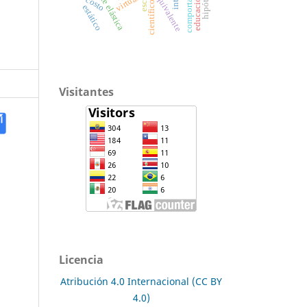
constante elástica
hipótesis
virtual
científico
estático
Visitantes
Licencia
Atribución 4.0 Internacional (CC BY
4.0)