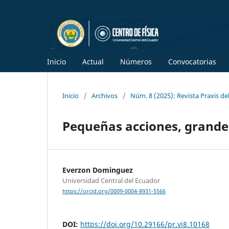
Inicio
Actual
Números
Convocatorias
Inicio
/
Archivos
/
Núm. 8 (2025): Revista Praxis del
Pequeñas acciones, grandes 
Everzon Dominguez
Universidad Central del Ecuador
https://orcid.org/0009-0004-8931-5566
DOI:
https://doi.org/10.29166/pr.vi8.10168