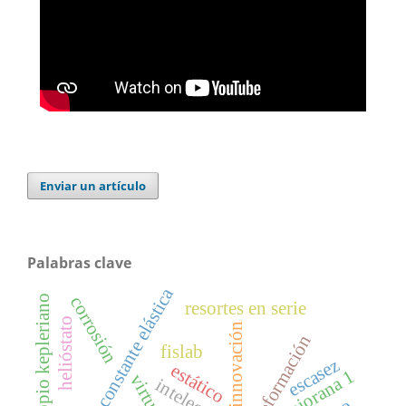
Enviar un artículo
Palabras clave
constante elástica
telescopio kepleriano
corrosión
resortes en serie
helióstato
innovación
deformación
fislab
escasez
estático
majorana 1
virtual
intelectual