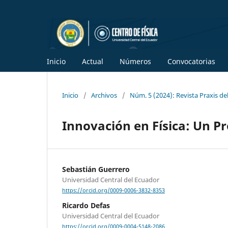
Inicio
Actual
Números
Convocatorias
Inicio
/
Archivos
/
Núm. 5 (2024): Revista Praxis del
Innovación en Física: Un P
Sebastián Guerrero
Universidad Central del Ecuador
https://orcid.org/0009-0006-3832-8353
Ricardo Defas
Universidad Central del Ecuador
https://orcid.org/0009-0004-5148-2086