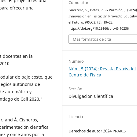
les. El proyecto es una
Cómo citar
 para ofrecer una
Guerrero, S., Defas, R., & Pazmiño, J. (2024)
Innovación en Física: Un Proyecto Educati
el Futuro.
PRAXIS
, (5), 19–22.
https://doi.org/10.29166/pr.vi5.10236
Más formatos de cita
s docentes en la
Número
 2010
Núm. 5 (2024): Revista Praxis del
Centro de Física
modular de bajo costo, que
 colegios autónoma de
Sección
de automática y
Divulgación Científica
ntiago de Cali 2020,”
Licencia
ar, and Á. Cisneros,
perimentación científica
Derechos de autor 2024 PRAXIS
iez y once años por la