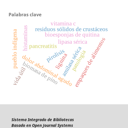
Palabras clave
vitamina c
histaminas
residuos sólidos de crustáceos
pueblo indígena
bioesponjas de quitina
empaques de alimentos
lipasa sérica
pancreatitis
amilasa sérica
pirolisis
patologia
lignina
dolor abdominal agudo
biomasa de pino
vida útil
Sistema Integrado de Bibliotecas
Basado en Open Journal Systems