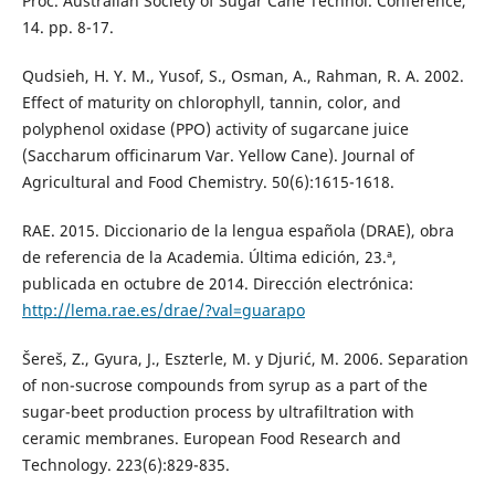
Proc. Australian Society of Sugar Cane Technol. Conference,
14. pp. 8-17.
Qudsieh, H. Y. M., Yusof, S., Osman, A., Rahman, R. A. 2002.
Effect of maturity on chlorophyll, tannin, color, and
polyphenol oxidase (PPO) activity of sugarcane juice
(Saccharum officinarum Var. Yellow Cane). Journal of
Agricultural and Food Chemistry. 50(6):1615-1618.
RAE. 2015. Diccionario de la lengua española (DRAE), obra
de referencia de la Academia. Última edición, 23.ª,
publicada en octubre de 2014. Dirección electrónica:
http://lema.rae.es/drae/?val=guarapo
Šereš, Z., Gyura, J., Eszterle, M. y Djurić, M. 2006. Separation
of non-sucrose compounds from syrup as a part of the
sugar-beet production process by ultrafiltration with
ceramic membranes. European Food Research and
Technology. 223(6):829-835.