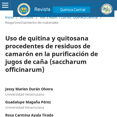
Inicio
/
Archivos
/
Vol. 5 Núm. 1 (2016): Química Central
/
Reaprovechamiento de materiales
Uso de quitina y quitosana
procedentes de residuos de
camarón en la purificación de
jugos de caña (saccharum
officinarum)
Jessy Marien Durán Olvera
Universidad Veracruzana
Guadalupe Magaña Pérez
Universidad Veracruzana
Rosa Carmina Ayala Tirado