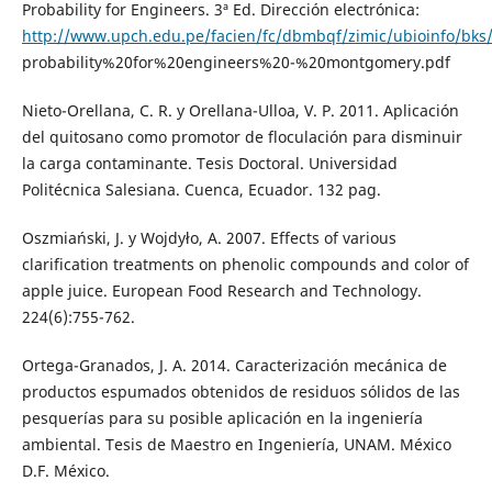
Probability for Engineers. 3ª Ed. Dirección electrónica:
http://www.upch.edu.pe/facien/fc/dbmbqf/zimic/ubioinfo/bks
probability%20for%20engineers%20-%20montgomery.pdf
Nieto-Orellana, C. R. y Orellana-Ulloa, V. P. 2011. Aplicación
del quitosano como promotor de floculación para disminuir
la carga contaminante. Tesis Doctoral. Universidad
Politécnica Salesiana. Cuenca, Ecuador. 132 pag.
Oszmiański, J. y Wojdyło, A. 2007. Effects of various
clarification treatments on phenolic compounds and color of
apple juice. European Food Research and Technology.
224(6):755-762.
Ortega-Granados, J. A. 2014. Caracterización mecánica de
productos espumados obtenidos de residuos sólidos de las
pesquerías para su posible aplicación en la ingeniería
ambiental. Tesis de Maestro en Ingeniería, UNAM. México
D.F. México.