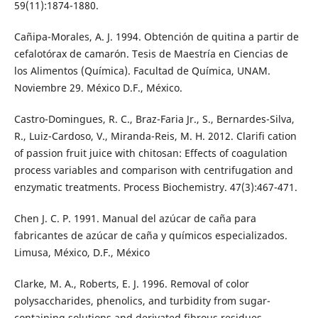
59(11):1874-1880.
Cañipa-Morales, A. J. 1994. Obtención de quitina a partir de
cefalotórax de camarón. Tesis de Maestría en Ciencias de
los Alimentos (Química). Facultad de Química, UNAM.
Noviembre 29. México D.F., México.
Castro-Domingues, R. C., Braz-Faria Jr., S., Bernardes-Silva,
R., Luiz-Cardoso, V., Miranda-Reis, M. H. 2012. Clarifi cation
of passion fruit juice with chitosan: Effects of coagulation
process variables and comparison with centrifugation and
enzymatic treatments. Process Biochemistry. 47(3):467-471.
Chen J. C. P. 1991. Manual del azúcar de caña para
fabricantes de azúcar de caña y químicos especializados.
Limusa, México, D.F., México
Clarke, M. A., Roberts, E. J. 1996. Removal of color
polysaccharides, phenolics, and turbidity from sugar-
containing solutions and derivated fibrous residues