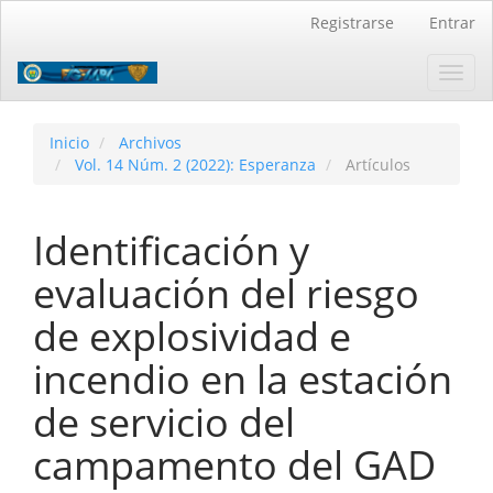
Navegación
Registrarse
Entrar
principal
Contenido
Toggl
principal
navig
Barra
lateral
Inicio
Archivos
Vol. 14 Núm. 2 (2022): Esperanza
Artículos
Identificación y
evaluación del riesgo
de explosividad e
incendio en la estación
de servicio del
campamento del GAD