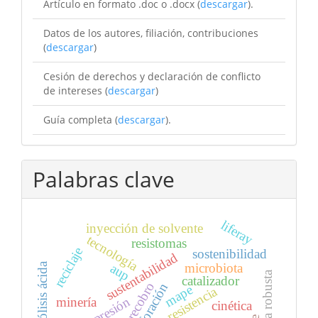
Artículo en formato .doc o .docx (
descargar
).
Datos de los autores, filiación, contribuciones
(
descargar
)
Cesión de derechos y declaración de conflicto
de intereses (
descargar
)
Guía completa (
descargar
).
Palabras clave
liferay
inyección de solvente
tecnología
resistomas
reciclaje
sostenibilidad
sustentabilidad
hidrólisis ácida
microbiota
aup
catalizador
perforación
mape
resistencia
compresión
minería
cinética