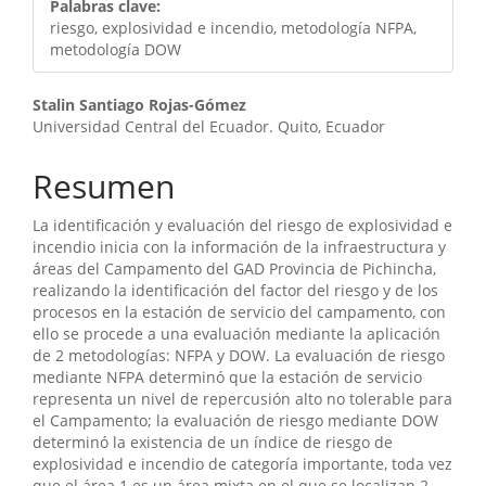
Palabras clave:
riesgo, explosividad e incendio, metodología NFPA,
metodología DOW
Contenido
Stalin Santiago Rojas-Gómez
Universidad Central del Ecuador. Quito, Ecuador
principal
del
Resumen
artículo
La identificación y evaluación del riesgo de explosividad e
incendio inicia con la información de la infraestructura y
áreas del Campamento del GAD Provincia de Pichincha,
realizando la identificación del factor del riesgo y de los
procesos en la estación de servicio del campamento, con
ello se procede a una evaluación mediante la aplicación
de 2 metodologías: NFPA y DOW. La evaluación de riesgo
mediante NFPA determinó que la estación de servicio
representa un nivel de repercusión alto no tolerable para
el Campamento; la evaluación de riesgo mediante DOW
determinó la existencia de un índice de riesgo de
explosividad e incendio de categoría importante, toda vez
que el área 1 es un área mixta en el que se localizan 2