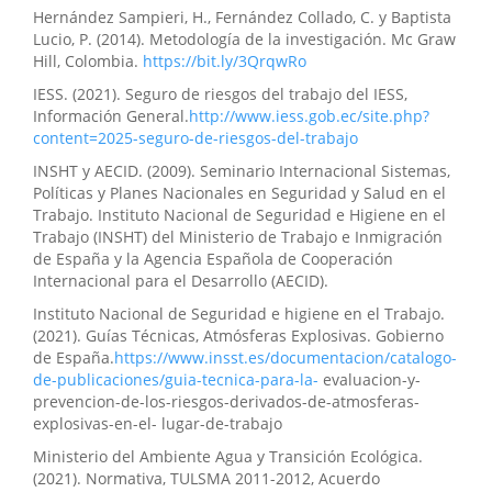
Hernández Sampieri, H., Fernández Collado, C. y Baptista
Lucio, P. (2014). Metodología de la investigación. Mc Graw
Hill, Colombia.
https://bit.ly/3QrqwRo
IESS. (2021). Seguro de riesgos del trabajo del IESS,
Información General.
http://www.iess.gob.ec/site.php?
content=2025-seguro-de-riesgos-del-trabajo
INSHT y AECID. (2009). Seminario Internacional Sistemas,
Políticas y Planes Nacionales en Seguridad y Salud en el
Trabajo. Instituto Nacional de Seguridad e Higiene en el
Trabajo (INSHT) del Ministerio de Trabajo e Inmigración
de España y la Agencia Española de Cooperación
Internacional para el Desarrollo (AECID).
Instituto Nacional de Seguridad e higiene en el Trabajo.
(2021). Guías Técnicas, Atmósferas Explosivas. Gobierno
de España.
https://www.insst.es/documentacion/catalogo-
de-publicaciones/guia-tecnica-para-la-
evaluacion-y-
prevencion-de-los-riesgos-derivados-de-atmosferas-
explosivas-en-el- lugar-de-trabajo
Ministerio del Ambiente Agua y Transición Ecológica.
(2021). Normativa, TULSMA 2011-2012, Acuerdo