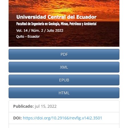
PDF
XML
EPUB
HTML
Publicado:
jul 15, 2022
DOI:
https://doi.org/10.29166/revfig.v14i2.3501