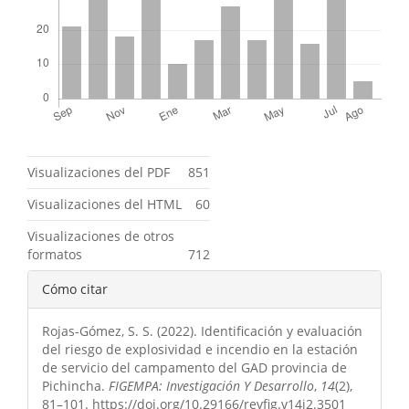
Métricas
Visualizaciones del PDF
851
Visualizaciones del HTML
60
Visualizaciones de otros
formatos
712
Detalles
Cómo citar
del
Rojas-Gómez, S. S. (2022). Identificación y evaluación
artículo
del riesgo de explosividad e incendio en la estación
de servicio del campamento del GAD provincia de
Pichincha.
FIGEMPA: Investigación Y Desarrollo
,
14
(2),
81–101. https://doi.org/10.29166/revfig.v14i2.3501