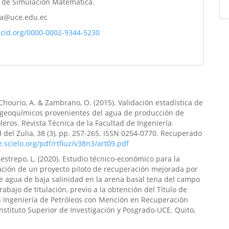
o de Simulación Matemática.
da@uce.edu.ec
orcid.org/0000-0002-9344-5230
 Chourio, A. & Zambrano, O. (2015). Validación estadística de
ogeoquímicos provenientes del agua de producción de
leros. Revista Técnica de la Facultad de Ingeniería
 del Zulia, 38 (3), pp. 257-265. ISSN 0254-0770. Recuperado
e.scielo.org/pdf/rtfiuz/v38n3/art09.pdf
 Restrepo, L. (2020). Estudio técnico-económico para la
ción de un proyecto piloto de recuperación mejorada por
e agua de baja salinidad en la arena basal tena del campo
rabajo de titulación, previo a la obtención del Título de
n Ingeniería de Petróleos con Mención en Recuperación
nstituto Superior de Investigación y Posgrado-UCE. Quito,