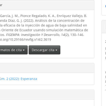
les
ar
García, J. M., Pionce Regalado, K. A., Enríquez Vallejo, B.
ulo
anda Díaz, G. J. (2022). Análisis de la concentración de
la eficacia de la inyección de agua de baja salinidad en
a Oriente de Ecuador usando simulación matemática de
tos.
FIGEMPA: Investigación Y Desarrollo
,
14
(2), 130–146.
oi.org/10.29166/revfig.v14i2.3619
rmatos de cita
Descargar cita
úm. 2 (2022): Esperanza