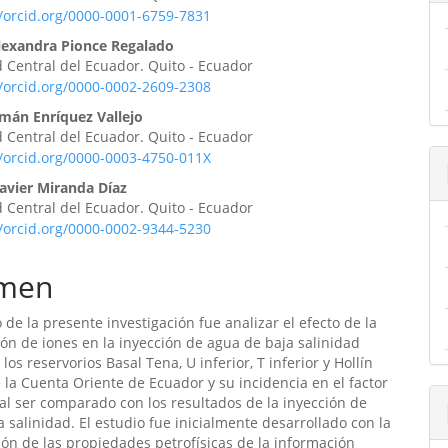
ipal
//orcid.org/0000-0001-6759-7831
lexandra Pionce Regalado
 Central del Ecuador. Quito - Ecuador
ulo
//orcid.org/0000-0002-2609-2308
rmán Enríquez Vallejo
 Central del Ecuador. Quito - Ecuador
//orcid.org/0000-0003-4750-011X
Javier Miranda Díaz
 Central del Ecuador. Quito - Ecuador
//orcid.org/0000-0002-9344-5230
men
o de la presente investigación fue analizar el efecto de la
ón de iones en la inyección de agua de baja salinidad
los reservorios Basal Tena, U inferior, T inferior y Hollín
 la Cuenta Oriente de Ecuador y su incidencia en el factor
al ser comparado con los resultados de la inyección de
a salinidad. El estudio fue inicialmente desarrollado con la
ión de las propiedades petrofísicas de la información