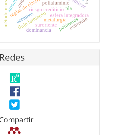
reglas de clasificación
método marshall
polialuminio
pla
riesgo crediticio
flujo luminoso
acciones
esfera integradora
extrusión
polímeros
metalurgia
suroriente
dominancia
Redes
Compartir