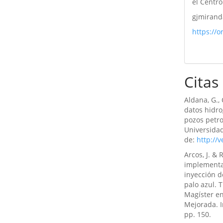
el Centr
gjmiran
https://
Citas
Aldana, G.,
datos hidr
pozos petro
Universidad
de:
http://v
Arcos, J. &
implementa
inyección d
palo azul. T
Magíster e
Mejorada. I
pp. 150.