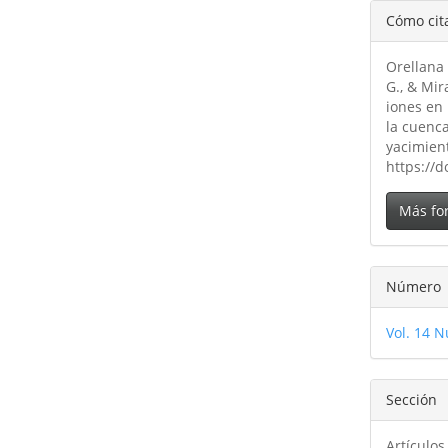
Detal
Cómo cit
del
Orellana 
artíc
G., & Mir
iones en 
la cuenc
yacimien
https://d
Más fo
Número
Vol. 14 N
Sección
Artículos