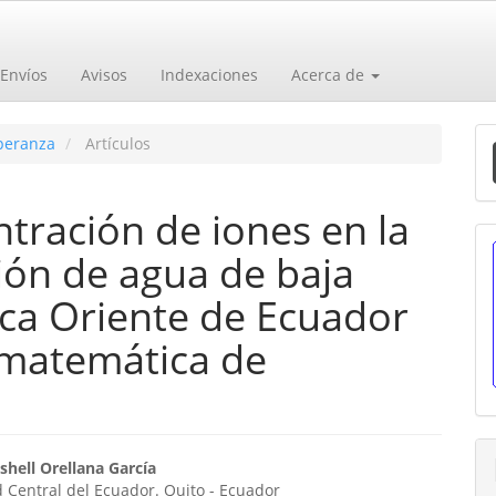
Envíos
Avisos
Indexaciones
Acerca de
E
speranza
Artículos
u
a
ntración de iones en la
ción de agua de baja
nca Oriente de Ecuador
 matemática de
enido
shell Orellana García
 Central del Ecuador. Quito - Ecuador