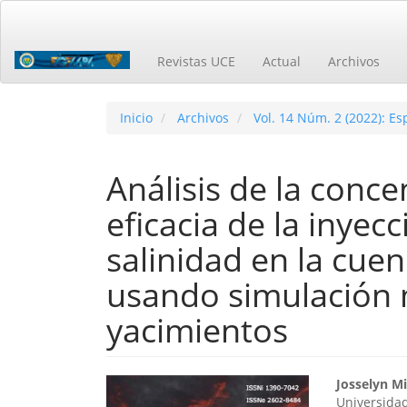
Navegación
principal
Contenido
Revistas UCE
Actual
Archivos
principal
Barra
lateral
Inicio
Archivos
Vol. 14 Núm. 2 (2022): E
Análisis de la conce
eficacia de la inyec
salinidad en la cue
usando simulación
yacimientos
Barra
Cont
Josselyn Mi
Universidad