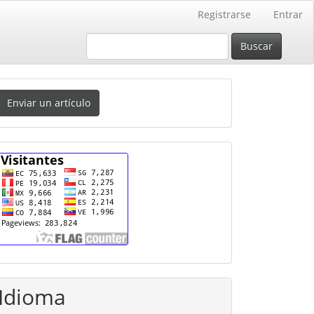
Registrarse
Entrar
Buscar
nviar
Enviar un artículo
n
rtículo
cuenta
Idioma