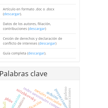
Artículo en formato .doc o .docx
(
descargar
).
Datos de los autores, filiación,
contribuciones (
descargar
)
Cesión de derechos y declaración de
conflicto de intereses (
descargar
)
Guía completa (
descargar
).
Palabras clave
redes neuronales competitivas
grafeno
strizhkovsky
metales asociados
proyecciones
transacciones
arduino
automatización
phbv
automático