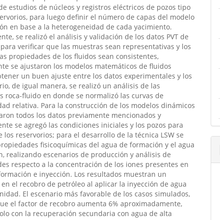
de estudios de núcleos y registros eléctricos de pozos tipo
servorios, para luego definir el número de capas del modelo
ón en base a la heterogeneidad de cada yacimiento.
nte, se realizó el análisis y validación de los datos PVT de
para verificar que las muestras sean representativas y los
las propiedades de los fluidos sean consistentes,
te se ajustaron los modelos matemáticos de fluidos
tener un buen ajuste entre los datos experimentales y los
rio, de igual manera, se realizó un análisis de las
 roca-fluido en donde se normalizó las curvas de
ad relativa. Para la construcción de los modelos dinámicos
raron todos los datos previamente mencionados y
nte se agregó las condiciones iniciales y los pozos para
 los reservorios; para el desarrollo de la técnica LSW se
propiedades fisicoquímicas del agua de formación y el agua
n, realizando escenarios de producción y análisis de
des respecto a la concentración de los iones presentes en
formación e inyección. Los resultados muestran un
en el recobro de petróleo al aplicar la inyección de agua
inidad. El escenario más favorable de los casos simulados,
ue el factor de recobro aumenta 6% aproximadamente,
lo con la recuperación secundaria con agua de alta