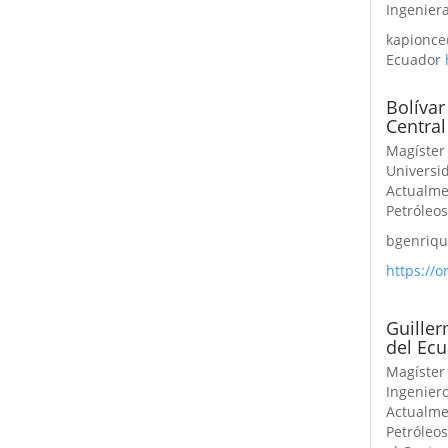
Ingenier
kapionce
Ecuador
Bolívar
Central
Magíster
Universi
Actualme
Petróleos
bgenriq
https://
Guiller
del Ecu
Magíster 
Ingeniero
Actualme
Petróleo