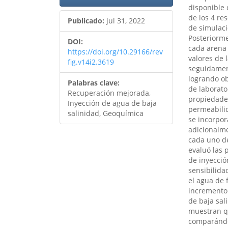
disponible 
de los 4 re
Publicado:
jul 31, 2022
de simulaci
Posteriorme
DOI:
cada arena 
https://doi.org/10.29166/rev
valores de 
fig.v14i2.3619
seguidamen
logrando ob
Palabras clave:
de laborato
Recuperación mejorada,
propiedades
Inyección de agua de baja
permeabilid
salinidad, Geoquímica
se incorpo
adicionalme
cada uno de
evaluó las 
de inyecció
sensibilida
el agua de 
incremento 
de baja sal
muestran q
comparándo