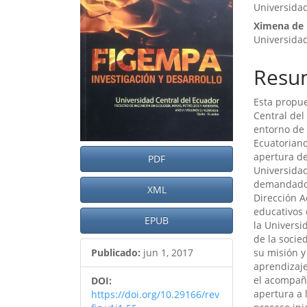
artículo
artíc
Universidad
Ximena de 
Universidad
Resu
Esta propue
Central del
entorno de 
Ecuatoriano
apertura d
PDF
Universidad
demandado e
XML
Dirección A
educativos
EPUB
la Universi
de la socie
su misión y
Publicado:
jun 1, 2017
aprendizaje
el acompañ
DOI:
apertura a 
https://doi.org/10.29166/rev