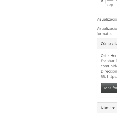
Métricas
Visualizaci
Visualizaci
formatos
Detal
Cómo cit
del
Ortiz Herr
artíc
Escobar 
comunida
Direcció
55. https
Más fo
Número