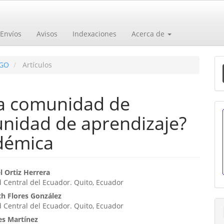
Envíos
Avisos
Indexaciones
Acerca de
E
EGO
Artículos
u
a
a comunidad de
unidad de aprendizaje?
démica
enido
l Ortiz Herrera
 Central del Ecuador. Quito, Ecuador
ipal
th Flores González
 Central del Ecuador. Quito, Ecuador
es Martínez