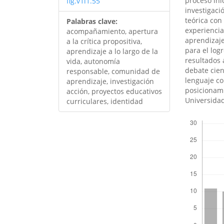
proceso ini
fig.v1i1.55
investigaci
teórica con
Palabras clave:
experiencia
acompañamiento, apertura
aprendizaje
a la crítica propositiva,
para el log
aprendizaje a lo largo de la
resultados 
vida, autonomía
debate cien
responsable, comunidad de
lenguaje co
aprendizaje, investigación
posicionami
acción, proyectos educativos
Universida
curriculares, identidad
Descargas