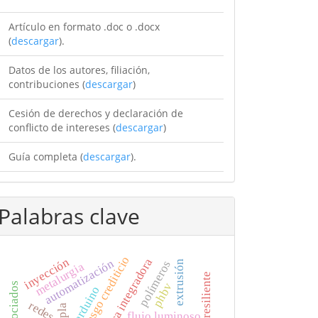
Artículo en formato .doc o .docx
(
descargar
).
Datos de los autores, filiación,
contribuciones (
descargar
)
Cesión de derechos y declaración de
conflicto de intereses (
descargar
)
Guía completa (
descargar
).
Palabras clave
riesgo crediticio
inyección
esfera integradora
automatización
polímeros
extrusión
metalurgia
módulo resiliente
phbv
arduino
pla
flujo luminoso