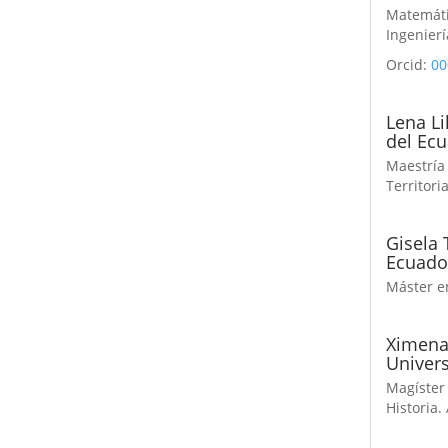
Matemáti
Ingenier
Orcid:
00
Lena Li
del Ecu
Maestría
Territori
Gisela 
Ecuado
Máster e
Ximena
Univers
Magíster
Historia.