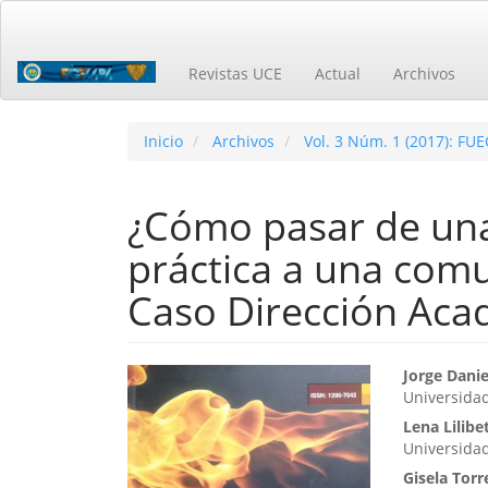
Navegación
principal
Contenido
Revistas UCE
Actual
Archivos
principal
Barra
lateral
Inicio
Archivos
Vol. 3 Núm. 1 (2017): FU
¿Cómo pasar de un
práctica a una com
Caso Dirección Aca
Barra
Cont
Jorge Danie
Universidad
lateral
princ
Lena Lilibe
del
del
Universidad
Gisela Torr