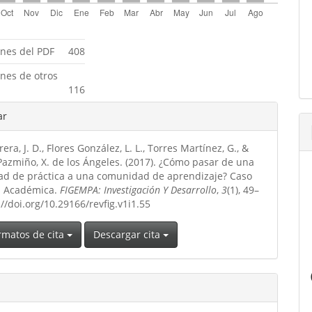
ones del PDF
408
ones de otros
116
les
ar
era, J. D., Flores González, L. L., Torres Martínez, G., &
ulo
Pazmiño, X. de los Ángeles. (2017). ¿Cómo pasar de una
d de práctica a una comunidad de aprendizaje? Caso
n Académica.
FIGEMPA: Investigación Y Desarrollo
,
3
(1), 49–
://doi.org/10.29166/revfig.v1i1.55
rmatos de cita
Descargar cita