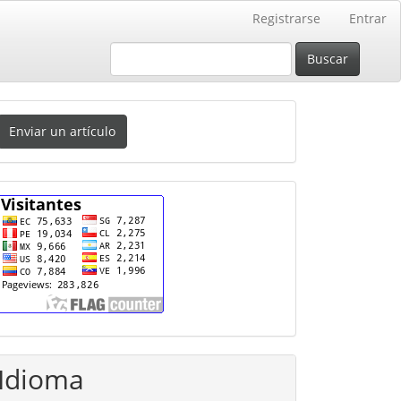
Registrarse
Entrar
Buscar
nviar
Enviar un artículo
n
rtículo
cuenta
Idioma