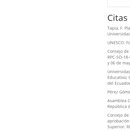
Citas
Tapia, F. P
Universidad
UNESCO: Fo
Consejo de
RPC-SO-18-N
y 06 de ma
Universidad
Educativo; 
del Ecuador
Pérez Gómez
Asamblea Co
República d
Consejo de
aprobación 
Superior; R