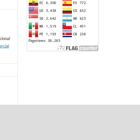
cional
rcial