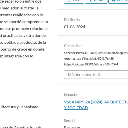
de separación entre dos
 mediador, al tratar la
rentes realidades con lo
Publicado
 que se abordó comprende un
01-06-2024
onde se producen relaciones
d practicada, y otra donde
co poblada producto, de la
Cómo citar
e punto de cruce en donde
Sánchez Puma, N. (2024). Articulación de opues
ez integrarse con lo
Arquitectura Y Sociedad
,
4
(24), 76–85.
https://doi.org/10.29166/ays.v4i24.7074
Más formatos de cita
Número
Vol. 4 Núm. 24 (2024): ARQUITEC
uitectura y urbanismo,
Y SOCIEDAD
Sección
cana de Arquitectura de
Proyecto