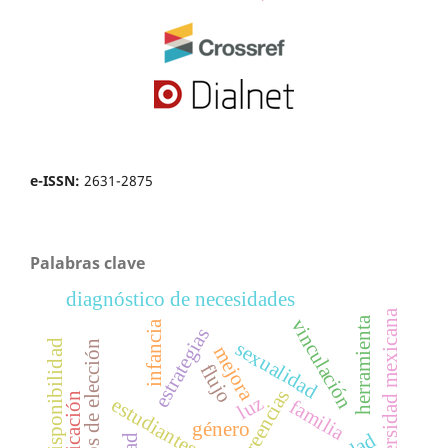
e-ISSN:
2631-2875
Palabras clave
diagnóstico de necesidades
universidad mexicana
herramienta
vinculación
infancia
estrategias
disponibilidad
sexualidad
motivos de elección
mejora
flujo
creencias
gamificación
luz
familia
género