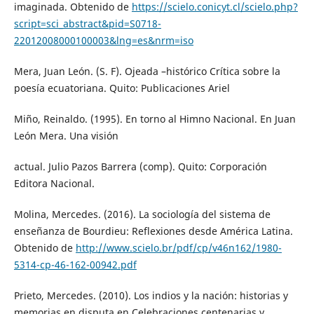
imaginada. Obtenido de
https://scielo.conicyt.cl/scielo.php?
script=sci_abstract&pid=S0718-
22012008000100003&lng=es&nrm=iso
Mera, Juan León. (S. F). Ojeada –histórico Crítica sobre la
poesía ecuatoriana. Quito: Publicaciones Ariel
Miño, Reinaldo. (1995). En torno al Himno Nacional. En Juan
León Mera. Una visión
actual. Julio Pazos Barrera (comp). Quito: Corporación
Editora Nacional.
Molina, Mercedes. (2016). La sociología del sistema de
enseñanza de Bourdieu: Reflexiones desde América Latina.
Obtenido de
http://www.scielo.br/pdf/cp/v46n162/1980-
5314-cp-46-162-00942.pdf
Prieto, Mercedes. (2010). Los indios y la nación: historias y
memorias en disputa en Celebraciones centenarias y