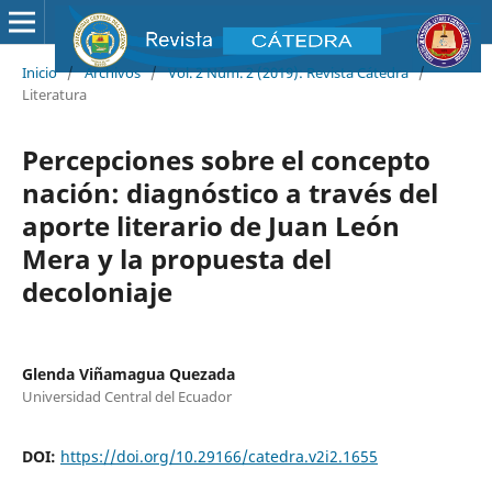
Inicio
/
Archivos
/
Vol. 2 Núm. 2 (2019): Revista Cátedra
/
Literatura
Percepciones sobre el concepto
nación: diagnóstico a través del
aporte literario de Juan León
Mera y la propuesta del
decoloniaje
Glenda Viñamagua Quezada
Universidad Central del Ecuador
DOI:
https://doi.org/10.29166/catedra.v2i2.1655