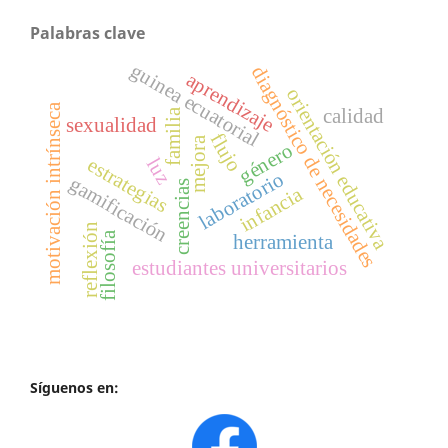
Palabras clave
guinea ecuatorial
diagnóstico de necesidades
aprendizaje
orientación educativa
motivación intrínseca
calidad
familia
sexualidad
flujo
mejora
género
estrategias
luz
laboratorio
gamificación
creencias
infancia
reflexión
filosofía
herramienta
estudiantes universitarios
Síguenos en: