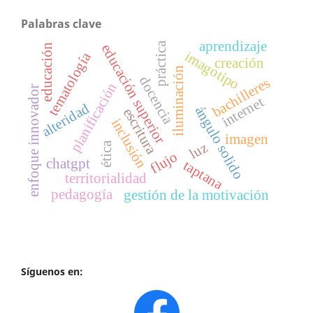
Palabras clave
aprendizaje
práctica
educación superior
educación
imagotipo
tematología
creación
iluminación
docencia
bachilleres
planificación
enfoque innovador
internet
alteridad
ángulo solido
escritura
inclusión
imagen
luz
ética
flujo
chatgpt
taptana
territorialidad
pedagogía
gestión de la motivación
Síguenos en: