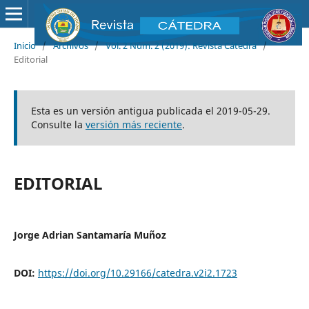
Inicio
/
Archivos
/
Vol. 2 Núm. 2 (2019): Revista Cátedra
/
Editorial
Esta es un versión antigua publicada el 2019-05-29.
Consulte la
versión más reciente
.
EDITORIAL
Jorge Adrian Santamaría Muñoz
DOI:
https://doi.org/10.29166/catedra.v2i2.1723