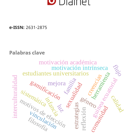
e-ISSN:
2631-2875
Palabras clave
motivación académica
flujo
motivación intrínseca
estudiantes universitarios
herramienta
creencias
interculturalidad
familia
guinea ecuatorial
gamificación
mejora
sexualidad
sistemática
calidad
género
infancia
motivos de elección
estrategias
luz
comunidad
reflexión
vinculación
filosofía