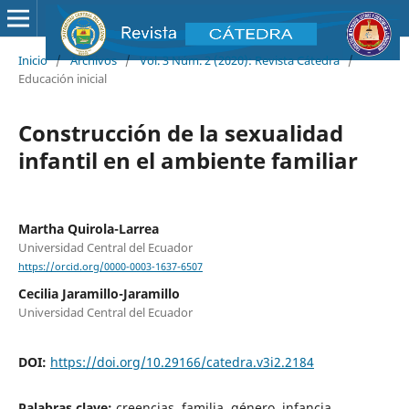
Inicio
/
Archivos
/
Vol. 3 Núm. 2 (2020): Revista Cátedra
/
Educación inicial
Construcción de la sexualidad
infantil en el ambiente familiar
Martha Quirola-Larrea
Universidad Central del Ecuador
https://orcid.org/0000-0003-1637-6507
Cecilia Jaramillo-Jaramillo
Universidad Central del Ecuador
DOI:
https://doi.org/10.29166/catedra.v3i2.2184
Palabras clave:
creencias, familia, género, infancia,