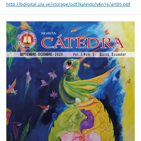
http://bdigital.ula.ve/storage/pdf/kaleido/v8n16/art05.pdf