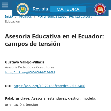
Inicio
/
Archivos
/
Vol. 3 Núm. 3 (2020): Revista Cátedra
/
Educación
Asesoría Educativa en el Ecuador:
campos de tensión
Gustavo Vallejo-Villacís
Asesoría Pedagógica Consultores
https://orcid.org/0000-0001-9525-9688
DOI:
https://doi.org/10.29166/catedra.v3i3.2406
Palabras clave:
Asesoría, estándares, gestión, modelo,
orientación, tensión