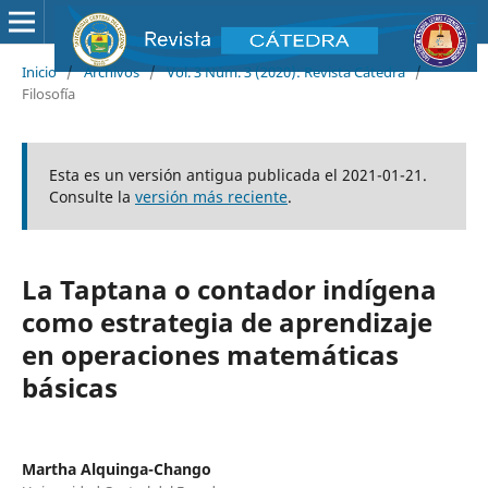
Inicio
/
Archivos
/
Vol. 3 Núm. 3 (2020): Revista Cátedra
/
Filosofía
Esta es un versión antigua publicada el 2021-01-21.
Consulte la
versión más reciente
.
La Taptana o contador indígena
como estrategia de aprendizaje
en operaciones matemáticas
básicas
Martha Alquinga-Chango