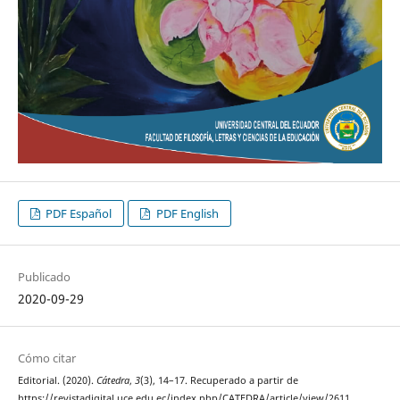
PDF Español
PDF English
Publicado
2020-09-29
Cómo citar
Editorial. (2020).
Cátedra
,
3
(3), 14–17. Recuperado a partir de
https://revistadigital.uce.edu.ec/index.php/CATEDRA/article/view/2611