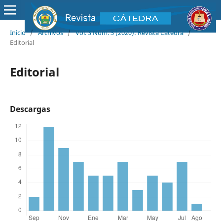
Inicio
/
Archivos
/
Vol. 3 Núm. 3 (2020): Revista Cátedra
/
Editorial
Editorial
Descargas