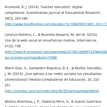
Krumsvik, R. J. (2014). Teacher educators’ digital
competence. Scandinavian Journal of Educational Research,
58(3), 269-280.
http://www.tandfonline.com/doi/abs/10.1080/00313831.2012.7
Lorenzo-Romero, C., & Buendía-Navarro, M. del M. (2016).
Uso de la web social en enseñanzas medias. Interciencia,
41(3), 198.
http://search.proquest.com/openview/3215b1a8999163f4de30
pq-origsite=gscholar&cbl=27688
Marín Díaz, V., Sampedro Requena, B. E., & Muñoz González,
J. M. (2015). ¿Son adictos a las redes sociales los estudiantes
universitarios? Revista Complutense de Educación, 26, 233-
251.
http://revistas.ucm.es/index.php/RCED/article/view/46659
Molina Alventosa, J. P., Valencia-Peris, A., & Suárez Guerrero,