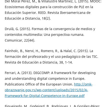
Del Moral Pérez, M., & Villalustre Martínez, L. (2015). MOOC:
Ecosistemas digitales para la construcción de PLE en la
Educación Superior. RIED. Revista Iberoamericana de
Educación a Distancia, 18(2).
Drulă, G. (2015). Formas de la convergencia de medios y
contenidos multimedia: Una perspectiva rumana.
Comunicar, 22(44).
Fainholc, B., Nervi, H., Romero, R., & Halal, C. (2015). La
formación del profesorado y el uso pedagógico de las TIC.
Revista de Educación a Distancia, 38, 1-14.
Ferrari, A. (2013). DIGCOMP: A framework for developing
and understanding digital competence in Europe.
Publications Office of the European Union.
http://omk-
obrazovanje.gov.rs/wp-content/uploads/2015/02/A-
Framework-for-Digital-Competence-in-Europe.pdf
Figueiredo, M., Godejord, B., Rodrigues, J., & Gozález-Pérez,