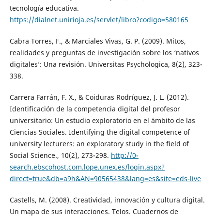
tecnología educativa.
https://dialnet.unirioja.es/servlet/libro?codigo=580165
Cabra Torres, F., & Marciales Vivas, G. P. (2009). Mitos,
realidades y preguntas de investigación sobre los ‘nativos
digitales’: Una revisión. Universitas Psychologica, 8(2), 323-
338.
Carrera Farrán, F. X., & Coiduras Rodríguez, J. L. (2012).
Identificación de la competencia digital del profesor
universitario: Un estudio exploratorio en el ámbito de las
Ciencias Sociales. Identifying the digital competence of
university lecturers: an exploratory study in the field of
Social Science., 10(2), 273-298.
http://0-
search.ebscohost.com.lope.unex.es/login.aspx?
direct=true&db=a9h&AN=90565438&lang=es&site=eds-live
Castells, M. (2008). Creatividad, innovación y cultura digital.
Un mapa de sus interacciones. Telos. Cuadernos de