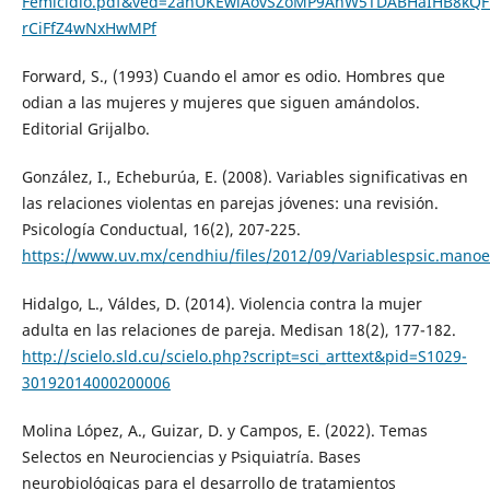
Femicidio.pdf&ved=2ahUKEwiAovSZoMP9AhW5TDABHaIHB8kQ
rCiFfZ4wNxHwMPf
Forward, S., (1993) Cuando el amor es odio. Hombres que
odian a las mujeres y mujeres que siguen amándolos.
Editorial Grijalbo.
González, I., Echeburúa, E. (2008). Variables significativas en
las relaciones violentas en parejas jóvenes: una revisión.
Psicología Conductual, 16(2), 207-225.
https://www.uv.mx/cendhiu/files/2012/09/Variablespsic.manoe
Hidalgo, L., Váldes, D. (2014). Violencia contra la mujer
adulta en las relaciones de pareja. Medisan 18(2), 177-182.
http://scielo.sld.cu/scielo.php?script=sci_arttext&pid=S1029-
30192014000200006
Molina López, A., Guizar, D. y Campos, E. (2022). Temas
Selectos en Neurociencias y Psiquiatría. Bases
neurobiológicas para el desarrollo de tratamientos