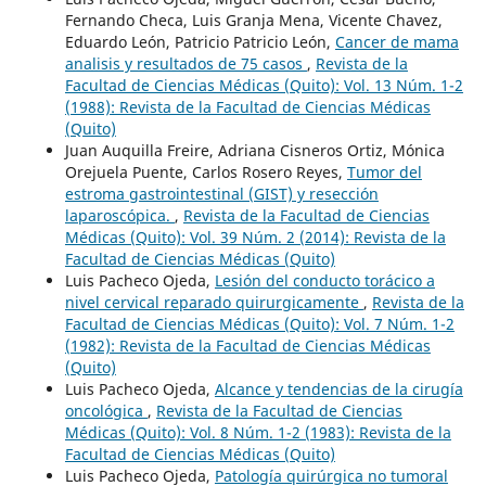
Fernando Checa, Luis Granja Mena, Vicente Chavez,
Eduardo León, Patricio Patricio León,
Cancer de mama
analisis y resultados de 75 casos
,
Revista de la
Facultad de Ciencias Médicas (Quito): Vol. 13 Núm. 1-2
(1988): Revista de la Facultad de Ciencias Médicas
(Quito)
Juan Auquilla Freire, Adriana Cisneros Ortiz, Mónica
Orejuela Puente, Carlos Rosero Reyes,
Tumor del
estroma gastrointestinal (GIST) y resección
laparoscópica.
,
Revista de la Facultad de Ciencias
Médicas (Quito): Vol. 39 Núm. 2 (2014): Revista de la
Facultad de Ciencias Médicas (Quito)
Luis Pacheco Ojeda,
Lesión del conducto torácico a
nivel cervical reparado quirurgicamente
,
Revista de la
Facultad de Ciencias Médicas (Quito): Vol. 7 Núm. 1-2
(1982): Revista de la Facultad de Ciencias Médicas
(Quito)
Luis Pacheco Ojeda,
Alcance y tendencias de la cirugía
oncológica
,
Revista de la Facultad de Ciencias
Médicas (Quito): Vol. 8 Núm. 1-2 (1983): Revista de la
Facultad de Ciencias Médicas (Quito)
Luis Pacheco Ojeda,
Patología quirúrgica no tumoral