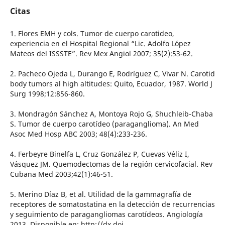
Citas
1. Flores EMH y cols. Tumor de cuerpo carotideo,
experiencia en el Hospital Regional “Lic. Adolfo López
Mateos del ISSSTE”. Rev Mex Angiol 2007; 35(2):53-62.
2. Pacheco Ojeda L, Durango E, Rodríguez C, Vivar N. Carotid
body tumors al high altitudes: Quito, Ecuador, 1987. World J
Surg 1998;12:856-860.
3. Mondragón Sánchez A, Montoya Rojo G, Shuchleib-Chaba
S. Tumor de cuerpo carotídeo (paraganglioma). An Med
Asoc Med Hosp ABC 2003; 48(4):233-236.
4. Ferbeyre Binelfa L, Cruz González P, Cuevas Véliz I,
Vásquez JM. Quemodectomas de la región cervicofacial. Rev
Cubana Med 2003;42(1):46-51.
5. Merino Díaz B, et al. Utilidad de la gammagrafía de
receptores de somatostatina en la detección de recurrencias
y seguimiento de paragangliomas carotídeos. Angiología
2013. Disponible en: http://dx.doi.