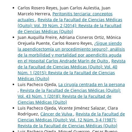
Carlos Rosero Reyes, Juan Carlos Aulestia, Juan
Marcelo Herrera,
Peritonitis terciaria: conceptos
actuales
,
Revista de la Facultad de Ciencias Médicas
(Quito): Vol. 39 Núm. 2 (2014): Revista de la Facultad
de Ciencias Médicas (Quito)
Juan Auquilla Freire, Adriana Cisneros Ortiz, Mónica
Orejuela Puente, Carlos Rosero Reyes,
¿Sigue siendo
la apendicectomía un procedimiento seguro?, análisis
de la morbilidad y mortalidad por apendicitis aguda
en el Hospital Carlos Andrade Marín de Quito
,
Revista
de la Facultad de Ciencias Médicas (Quito): Vol. 40
Núm. 1 (2015): Revista de la Facultad de Ciencias
Médicas (Quito)
Luis Pacheco Ojeda,
La cirugía centrada en la persona
,
Revista de la Facultad de Ciencias Médicas (Quito):
Vol. 43 Núm. 1 (2018): Revista de la Facultad de
Ciencias Médicas (Quito)
Luis Pacheco Ojeda, Vicente Jiménez Salazar, Clara
Rodríguez,
Cáncer de Vulva
,
Revista de la Facultad de
Ciencias Médicas (Quito): Vol. 12 Núm. 3-4 (1987):
Revista de la Facultad de Ciencias Médicas (Quito)
Luis Pacheco Ojeda, Miguel Guerron, Cesar Bueno,