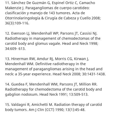
11. Sánchez De Guzmán G, Espinel Ortiz C, Camacho
Makenzie J. Paragangliomas de cuerpo carotideo:
clasificación y manejo de 143 tumores. Acta de
Otorrinolaringología & Cirugía de Cabeza y Cuello 2008;
36(3):109-116.
12. Evenson LJ, Mendenhall WP, Parsons JT, Cassisi NJ.
Radiotherapy in management of chemodectomas of the
carotid body and glomus vagale. Head and Neck 1998;
34:609- 613.
13. Hinerman RW, Amdur RJ, Morris CG, Kirwan J,
Mendenhall WM. Definitive radiotherapy in the
management of paragangliomas arising in the head and
neck: a 35-year experience. Head Neck 2008; 30:1431-1438.
14. Guedea F, Mendenhall WM, Parsons JT, Million RR.
Radiotherapy for chemodectoma of the carotid body and
gabglion nodosum. Head Neck 1991; 13:509-513.
15. Valdagni R, Amichetti M. Radiation therapy of carotid
body tumors. Am J Clin (CCT) 1990; 13(1):45-48.