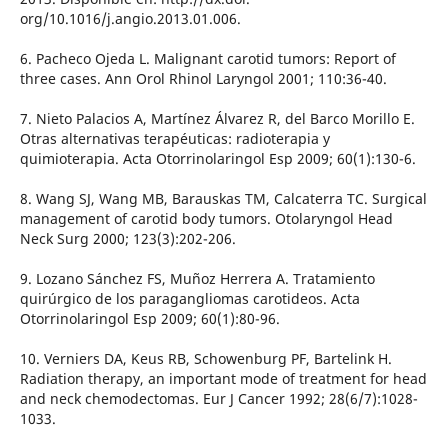
org/10.1016/j.angio.2013.01.006.
6. Pacheco Ojeda L. Malignant carotid tumors: Report of
three cases. Ann Orol Rhinol Laryngol 2001; 110:36-40.
7. Nieto Palacios A, Martínez Álvarez R, del Barco Morillo E.
Otras alternativas terapéuticas: radioterapia y
quimioterapia. Acta Otorrinolaringol Esp 2009; 60(1):130-6.
8. Wang SJ, Wang MB, Barauskas TM, Calcaterra TC. Surgical
management of carotid body tumors. Otolaryngol Head
Neck Surg 2000; 123(3):202-206.
9. Lozano Sánchez FS, Muñoz Herrera A. Tratamiento
quirúrgico de los paragangliomas carotideos. Acta
Otorrinolaringol Esp 2009; 60(1):80-96.
10. Verniers DA, Keus RB, Schowenburg PF, Bartelink H.
Radiation therapy, an important mode of treatment for head
and neck chemodectomas. Eur J Cancer 1992; 28(6/7):1028-
1033.