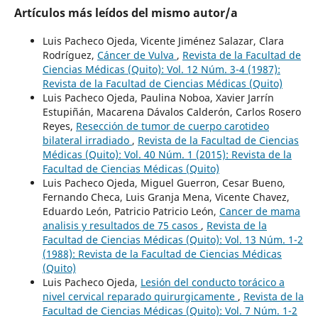
Artículos más leídos del mismo autor/a
Luis Pacheco Ojeda, Vicente Jiménez Salazar, Clara
Rodríguez,
Cáncer de Vulva
,
Revista de la Facultad de
Ciencias Médicas (Quito): Vol. 12 Núm. 3-4 (1987):
Revista de la Facultad de Ciencias Médicas (Quito)
Luis Pacheco Ojeda, Paulina Noboa, Xavier Jarrín
Estupiñán, Macarena Dávalos Calderón, Carlos Rosero
Reyes,
Resección de tumor de cuerpo carotideo
bilateral irradiado
,
Revista de la Facultad de Ciencias
Médicas (Quito): Vol. 40 Núm. 1 (2015): Revista de la
Facultad de Ciencias Médicas (Quito)
Luis Pacheco Ojeda, Miguel Guerron, Cesar Bueno,
Fernando Checa, Luis Granja Mena, Vicente Chavez,
Eduardo León, Patricio Patricio León,
Cancer de mama
analisis y resultados de 75 casos
,
Revista de la
Facultad de Ciencias Médicas (Quito): Vol. 13 Núm. 1-2
(1988): Revista de la Facultad de Ciencias Médicas
(Quito)
Luis Pacheco Ojeda,
Lesión del conducto torácico a
nivel cervical reparado quirurgicamente
,
Revista de la
Facultad de Ciencias Médicas (Quito): Vol. 7 Núm. 1-2