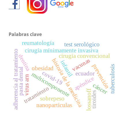
Palabras clave
reumatología
test serológico
cirugía mínimamente invasiva
adherencia al tratamiento
cirugía convencional
dentina
vacunas
historia de la medicina
infantil
prevención
tuberculosis
obesidad
pasta dental
covid-19
ecuador
multicomponente
virus arn
apéndice
cáncer
tratamiento
lossanoff
tiroides
sobrepeso
nanoparticulas