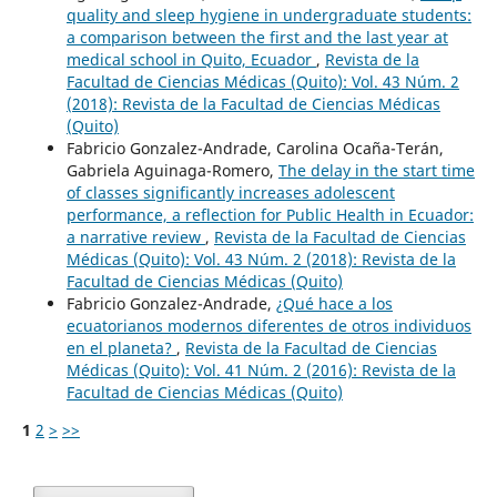
quality and sleep hygiene in undergraduate students:
a comparison between the first and the last year at
medical school in Quito, Ecuador
,
Revista de la
Facultad de Ciencias Médicas (Quito): Vol. 43 Núm. 2
(2018): Revista de la Facultad de Ciencias Médicas
(Quito)
Fabricio Gonzalez-Andrade, Carolina Ocaña-Terán,
Gabriela Aguinaga-Romero,
The delay in the start time
of classes significantly increases adolescent
performance, a reflection for Public Health in Ecuador:
a narrative review
,
Revista de la Facultad de Ciencias
Médicas (Quito): Vol. 43 Núm. 2 (2018): Revista de la
Facultad de Ciencias Médicas (Quito)
Fabricio Gonzalez-Andrade,
¿Qué hace a los
ecuatorianos modernos diferentes de otros individuos
en el planeta?
,
Revista de la Facultad de Ciencias
Médicas (Quito): Vol. 41 Núm. 2 (2016): Revista de la
Facultad de Ciencias Médicas (Quito)
1
2
>
>>