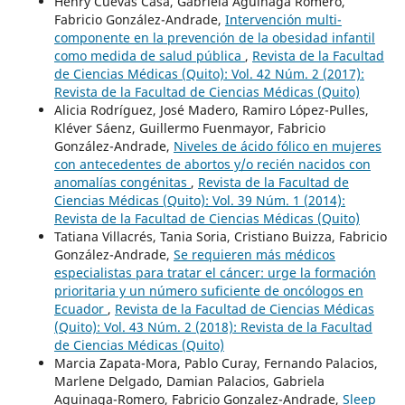
Henry Cuevas Casa, Gabriela Aguinaga Romero,
Fabricio González-Andrade,
Intervención multi-
componente en la prevención de la obesidad infantil
como medida de salud pública
,
Revista de la Facultad
de Ciencias Médicas (Quito): Vol. 42 Núm. 2 (2017):
Revista de la Facultad de Ciencias Médicas (Quito)
Alicia Rodríguez, José Madero, Ramiro López-Pulles,
Kléver Sáenz, Guillermo Fuenmayor, Fabricio
González-Andrade,
Niveles de ácido fólico en mujeres
con antecedentes de abortos y/o recién nacidos con
anomalías congénitas
,
Revista de la Facultad de
Ciencias Médicas (Quito): Vol. 39 Núm. 1 (2014):
Revista de la Facultad de Ciencias Médicas (Quito)
Tatiana Villacrés, Tania Soria, Cristiano Buizza, Fabricio
González-Andrade,
Se requieren más médicos
especialistas para tratar el cáncer: urge la formación
prioritaria y un número suficiente de oncólogos en
Ecuador
,
Revista de la Facultad de Ciencias Médicas
(Quito): Vol. 43 Núm. 2 (2018): Revista de la Facultad
de Ciencias Médicas (Quito)
Marcia Zapata-Mora, Pablo Curay, Fernando Palacios,
Marlene Delgado, Damian Palacios, Gabriela
Aguinaga-Romero, Fabricio Gonzalez-Andrade,
Sleep