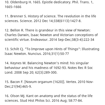
10. Oldenburg H. 1665. Epistle dedicatory. Phil. Trans. 1,
1665–1666
11. Brenner S. History of science. The revolution in the life
sciences. Science. 2012 Dec 14;338(6113):1427-8.
12. Bellon R. There is grandeur in this view of Newton:
Charles Darwin, Isaac Newton and Victorian conceptions of
scientific virtue. Endeavour. 2014 Sep-Dec;38(3-4):222-34
13. Schilt CJ. "To Improve upon Hints of Things": Illustrating
Isaac Newton. Nuncius. 2016;31(1):50-77
14. Keynes M. Balancing Newton's mind: his singular
behaviour and his madness of 1692-93. Notes Rec R Soc
Lond. 2008 Sep 20; 62(3):289-300.
15. Bacon F. [Novum organum (1620)]. Vertex. 2010 Nov-
Dec;21(94):465-9.
16. Olson MJ. Kant on anatomy and the status of the life
sciences. Stud Hist Philos Sci. 2016 Aug; 58:77-84.