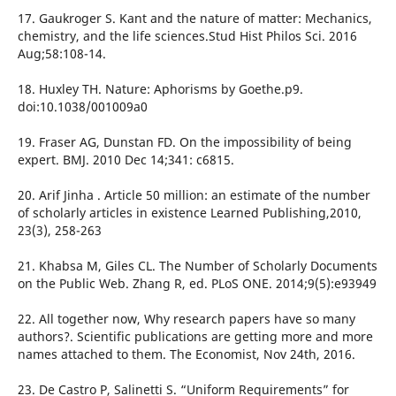
17. Gaukroger S. Kant and the nature of matter: Mechanics,
chemistry, and the life sciences.Stud Hist Philos Sci. 2016
Aug;58:108-14.
18. Huxley TH. Nature: Aphorisms by Goethe.p9.
doi:10.1038/001009a0
19. Fraser AG, Dunstan FD. On the impossibility of being
expert. BMJ. 2010 Dec 14;341: c6815.
20. Arif Jinha . Article 50 million: an estimate of the number
of scholarly articles in existence Learned Publishing,2010,
23(3), 258-263
21. Khabsa M, Giles CL. The Number of Scholarly Documents
on the Public Web. Zhang R, ed. PLoS ONE. 2014;9(5):e93949
22. All together now, Why research papers have so many
authors?. Scientific publications are getting more and more
names attached to them. The Economist, Nov 24th, 2016.
23. De Castro P, Salinetti S. “Uniform Requirements” for