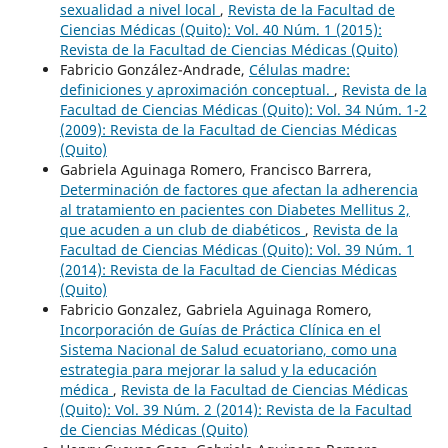
sexualidad a nivel local
,
Revista de la Facultad de
Ciencias Médicas (Quito): Vol. 40 Núm. 1 (2015):
Revista de la Facultad de Ciencias Médicas (Quito)
Fabricio González-Andrade,
Células madre:
definiciones y aproximación conceptual.
,
Revista de la
Facultad de Ciencias Médicas (Quito): Vol. 34 Núm. 1-2
(2009): Revista de la Facultad de Ciencias Médicas
(Quito)
Gabriela Aguinaga Romero, Francisco Barrera,
Determinación de factores que afectan la adherencia
al tratamiento en pacientes con Diabetes Mellitus 2,
que acuden a un club de diabéticos
,
Revista de la
Facultad de Ciencias Médicas (Quito): Vol. 39 Núm. 1
(2014): Revista de la Facultad de Ciencias Médicas
(Quito)
Fabricio Gonzalez, Gabriela Aguinaga Romero,
Incorporación de Guías de Práctica Clínica en el
Sistema Nacional de Salud ecuatoriano, como una
estrategia para mejorar la salud y la educación
médica
,
Revista de la Facultad de Ciencias Médicas
(Quito): Vol. 39 Núm. 2 (2014): Revista de la Facultad
de Ciencias Médicas (Quito)