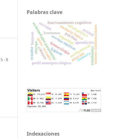
Palabras clave
funcionamiento cognitivo
revisión
enfermedades parasitarias
salud pública
memoria lógica
tumores linforeticulares
actitud
hormonas
psicótas
burnout
seguridad
revistas médicas
quito - ecuador
apendicitis
farmacología
síncope
antihormonas
cobayos
ecuador
estudiantes
higiene
atención
memoria
5 - 8
perfil neuropsicológico
Indexaciones