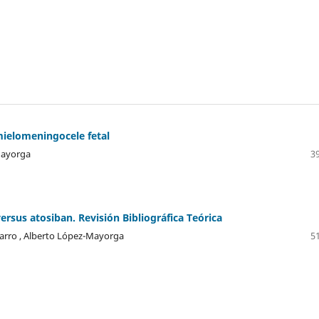
mielomeningocele fetal
-Mayorga
39
rsus atosiban. Revisión Bibliográfica Teórica
arro , Alberto López-Mayorga
51