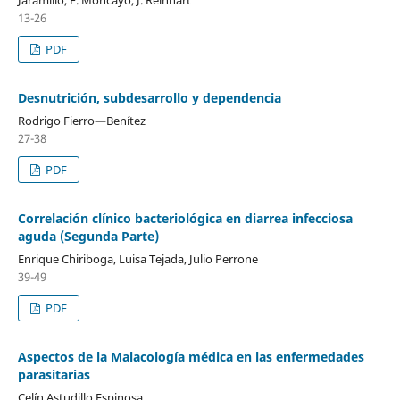
13-26
PDF
Desnutrición, subdesarrollo y dependencia
Rodrigo Fierro—Benítez
27-38
PDF
Correlación clínico bacteriológica en diarrea infecciosa
aguda (Segunda Parte)
Enrique Chiriboga, Luisa Tejada, Julio Perrone
39-49
PDF
Aspectos de la Malacología médica en las enfermedades
parasitarias
Celín Astudillo Espinosa