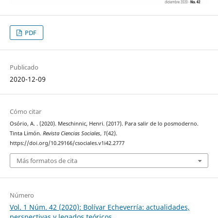
PDF
Publicado
2020-12-09
Cómo citar
Osório, A. . (2020). Meschinnic, Henri. (2017). Para salir de lo posmoderno.
Tinta Limón.
Revista Ciencias Sociales
,
1
(42).
https://doi.org/10.29166/csociales.v1i42.2777
Más formatos de cita
Número
Vol. 1 Núm. 42 (2020): Bolívar Echeverría: actualidades,
perspectivas y legados teóricos