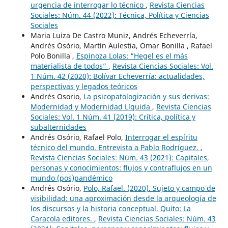
urgencia de interrogar lo técnico
,
Revista Ciencias
Sociales: Núm. 44 (2022): Técnica, Política y Ciencias
Sociales
Maria Luiza De Castro Muniz, Andrés Echeverría,
Andrés Osório, Martín Aulestia, Omar Bonilla , Rafael
Polo Bonilla ,
Espinoza Lolas: “Hegel es el más
materialista de todos”
,
Revista Ciencias Sociales: Vol.
1 Núm. 42 (2020): Bolívar Echeverría: actualidades,
perspectivas y legados teóricos
Andrés Osorio,
La psicopatologización y sus derivas:
Modernidad y Modernidad Líquida
,
Revista Ciencias
Sociales: Vol. 1 Núm. 41 (2019): Crítica, política y
subalternidades
Andrés Osório, Rafael Polo,
Interrogar el espíritu
técnico del mundo. Entrevista a Pablo Rodríguez.
,
Revista Ciencias Sociales: Núm. 43 (2021): Capitales,
personas y conocimientos: flujos y contraflujos en un
mundo (pos)pandémico
Andrés Osório,
Polo, Rafael. (2020). Sujeto y campo de
visibilidad: una aproximación desde la arqueología de
los discursos y la historia conceptual. Quito: La
Caracola editores.
,
Revista Ciencias Sociales: Núm. 43