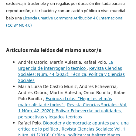
exclusiva, intrasferible y sin regalías por duración ilimitada para su
reproducción, distribución y comunicación pública a nivel mundial
bajo una
Licencia Creative Commons Atribución 4.0 Internacional
(CC BY NC 4.0)
Artículos más leídos del mismo autor/a
Andrés Osório, Martín Aulestia, Rafael Polo,
La
urgencia de interrogar lo técnico
,
Revista Ciencias
Sociales: Núm. 44 (2022): Técnica, Política y Ciencias
Sociales
Maria Luiza De Castro Muniz, Andrés Echeverría,
Andrés Osório, Martín Aulestia, Omar Bonilla , Rafael
Polo Bonilla ,
Espinoza Lolas: “Hegel es el más
materialista de todos”
,
Revista Ciencias Sociales: Vol.
1 Núm. 42 (2020): Bolívar Echeverría: actualidades,
perspectivas y legados teóricos
Rafael Polo,
Biopoder y democracia: apuntes para una
crítica de lo político
,
Revista Ciencias Sociales: Vol. 1
Núm. 41 (2019): Crítica, política y subalternidades