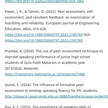
https://doi.org/10.33262/cienciadigital.v5i4.1865
Power, J. R., & Tanner, D. (2023). Peer assessment, self-
assessment, and resultant feedback: an examination of
feasibility and reliability. European Journal of Engineering
Education, 48(4), 615-628.
https://doi.org/10.1080/03043797.2023.2185769
DOI:
https://doi.org/10.1080/03043797.2023.2185769
Prastika, A. (2020). The use of peer-assessment technique to
improve speaking performance of junior high school
students of Gula Putih Mataram in academic year
2019/2020. Mataram.
https://repository.metrouniv.ac.id/id/eprint/1488
Quimi, S. (2024). The influence of formative peer-
assessment to develop speaking fluency for EFL students.
http://dspace.casagrande.edu.ec:8080/handle/ucasagrande/4
Rao, P. S. (2019). The importance of speaking skills in