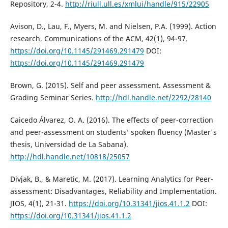
Repository, 2-4.
http://riull.ull.es/xmlui/handle/915/22905
Avison, D., Lau, F., Myers, M. and Nielsen, P.A. (1999). Action
research. Communications of the ACM, 42(1), 94-97.
https://doi.org/10.1145/291469.291479
DOI:
https://doi.org/10.1145/291469.291479
Brown, G. (2015). Self and peer assessment. Assessment &
Grading Seminar Series.
http://hdl.handle.net/2292/28140
Caicedo Álvarez, O. A. (2016). The effects of peer-correction
and peer-assessment on students’ spoken fluency (Master's
thesis, Universidad de La Sabana).
http://hdl.handle.net/10818/25057
Divjak, B., & Maretic, M. (2017). Learning Analytics for Peer-
assessment: Disadvantages, Reliability and Implementation.
JIOS, 4(1), 21-31.
https://doi.org/10.31341/jios.41.1.2
DOI:
https://doi.org/10.31341/jios.41.1.2