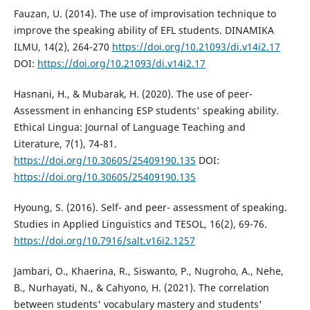
Fauzan, U. (2014). The use of improvisation technique to
improve the speaking ability of EFL students. DINAMIKA
ILMU, 14(2), 264-270
https://doi.org/10.21093/di.v14i2.17
DOI:
https://doi.org/10.21093/di.v14i2.17
Hasnani, H., & Mubarak, H. (2020). The use of peer-
Assessment in enhancing ESP students' speaking ability.
Ethical Lingua: Journal of Language Teaching and
Literature, 7(1), 74-81.
https://doi.org/10.30605/25409190.135
DOI:
https://doi.org/10.30605/25409190.135
Hyoung, S. (2016). Self- and peer- assessment of speaking.
Studies in Applied Linguistics and TESOL, 16(2), 69-76.
https://doi.org/10.7916/salt.v16i2.1257
Jambari, O., Khaerina, R., Siswanto, P., Nugroho, A., Nehe,
B., Nurhayati, N., & Cahyono, H. (2021). The correlation
between students' vocabulary mastery and students'