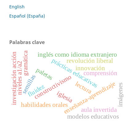
English
Español (España)
Palabras clave
gramática
inglés como idioma extranjero
investigación acción
prácticas educativas
revolución liberal
niveles a1/a2
innovación
paletas
comprensión
semillas
constructivismo
enseñanza-aprendizaje
lectura
imágenes
fluidez
iglesia
habilidades orales
aula invertida
modelos educativos