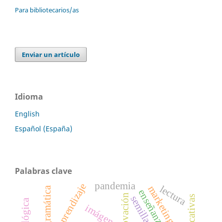
Para bibliotecarios/as
Enviar un artículo
Idioma
English
Español (España)
Palabras clave
pandemia
aprendizaje
lectura
marketing
gramática
enseñanza
innovación
semillas
imágenes