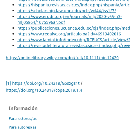
https://hispania.revistas.csic.es/index.php/hispania/arti
https://scholarship.law.unc.edu/nclr/vol44/iss1/7/
https://www.erudit.org/en/journals/mlj/2020-v65-n3-
mlj05864/1075596ar.pdf
https://publicaciones.ucuenca.edu.ec/ojs/index.php/medi
https://www.redalyc.org/articulo.oa?id=46919402016
https://www.lamjol.info/index.php/RCEUCS/article/view/
https://revistadeliteratura.revistas.csic.es/index.php/rev
https://onlinelibrary.wiley.com/doi/full/10.1111/hir.12420
[1]
https://doi.org/10.24318/G5sxgs1t
/
https://doi.org/10.24318/cope.2019.1.4
Información
Para lectores/as
Para autores/as