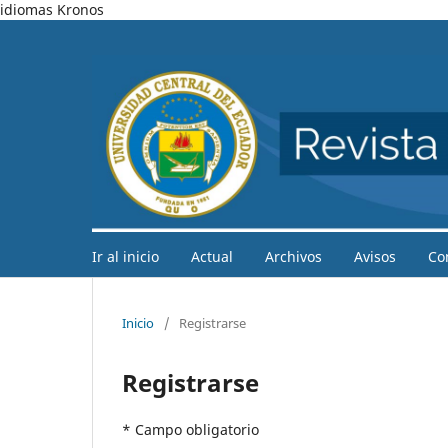
idiomas Kronos
Ir al inicio
Actual
Archivos
Avisos
Co
Inicio
/
Registrarse
Registrarse
* Campo obligatorio