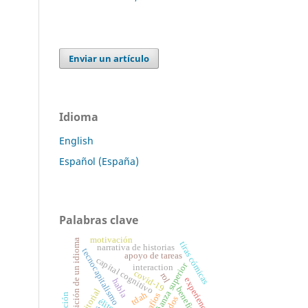
Enviar un artículo
Idioma
English
Español (España)
Palabras clave
motivación
adquisición de un idioma
tiras cómicas
narrativa de historias
tecnocapitalismo
apoyo de tareas
capital cognitivo
enseñanza superior
interaction
covid-19
rol
experiencia
habla
beneficios
editorial
tdah
desafíos