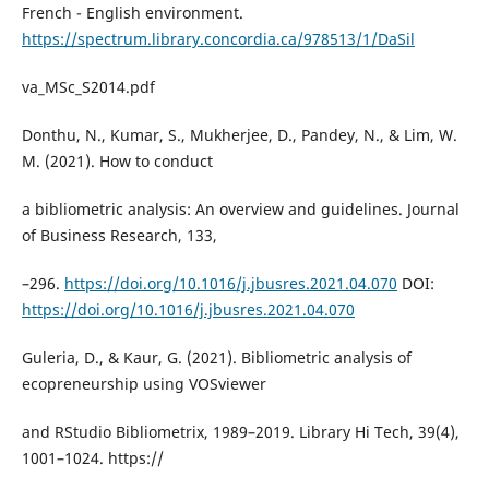
French - English environment.
https://spectrum.library.concordia.ca/978513/1/DaSil
va_MSc_S2014.pdf
Donthu, N., Kumar, S., Mukherjee, D., Pandey, N., & Lim, W.
M. (2021). How to conduct
a bibliometric analysis: An overview and guidelines. Journal
of Business Research, 133,
–296.
https://doi.org/10.1016/j.jbusres.2021.04.070
DOI:
https://doi.org/10.1016/j.jbusres.2021.04.070
Guleria, D., & Kaur, G. (2021). Bibliometric analysis of
ecopreneurship using VOSviewer
and RStudio Bibliometrix, 1989–2019. Library Hi Tech, 39(4),
1001–1024. https://