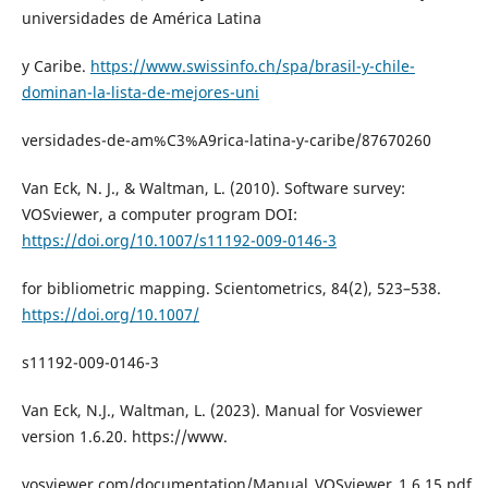
universidades de América Latina
y Caribe.
https://www.swissinfo.ch/spa/brasil-y-chile-
dominan-la-lista-de-mejores-uni
versidades-de-am%C3%A9rica-latina-y-caribe/87670260
Van Eck, N. J., & Waltman, L. (2010). Software survey:
VOSviewer, a computer program DOI:
https://doi.org/10.1007/s11192-009-0146-3
for bibliometric mapping. Scientometrics, 84(2), 523–538.
https://doi.org/10.1007/
s11192-009-0146-3
Van Eck, N.J., Waltman, L. (2023). Manual for Vosviewer
version 1.6.20. https://www.
vosviewer.com/documentation/Manual_VOSviewer_1.6.15.pdf