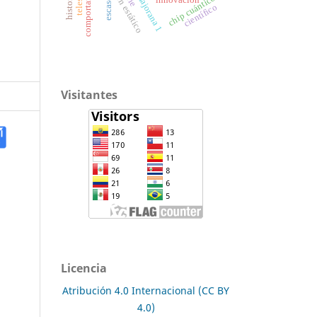
majorana 1
escasez
chip cuántico
innovación
científico
estático
Visitantes
Licencia
Atribución 4.0 Internacional (CC BY
4.0)