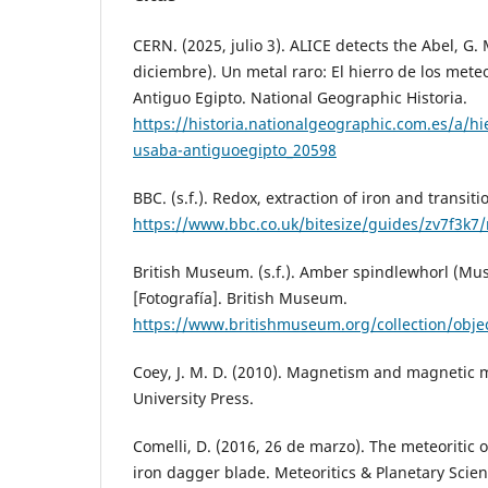
CERN. (2025, julio 3). ALICE detects the Abel, G.
diciembre). Un metal raro: El hierro de los meteo
Antiguo Egipto. National Geographic Historia.
https://historia.nationalgeographic.com.es/a/hi
usaba-antiguoegipto_20598
BBC. (s.f.). Redox, extraction of iron and transit
https://www.bbc.co.uk/bitesize/guides/zv7f3k7/
British Museum. (s.f.). Amber spindlewhorl (
[Fotografía]. British Museum.
https://www.britishmuseum.org/collection/obj
Coey, J. M. D. (2010). Magnetism and magnetic 
University Press.
Comelli, D. (2016, 26 de marzo). The meteoritic
iron dagger blade. Meteoritics & Planetary Scien