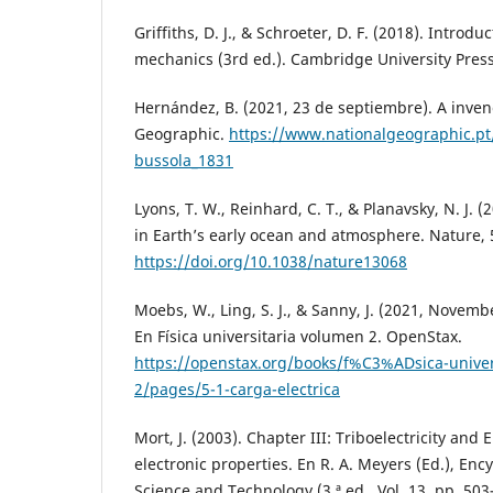
Griffiths, D. J., & Schroeter, D. F. (2018). Introd
mechanics (3rd ed.). Cambridge University Press
Hernández, B. (2021, 23 de septiembre). A inven
Geographic.
https://www.nationalgeographic.pt
bussola_1831
Lyons, T. W., Reinhard, C. T., & Planavsky, N. J. (
in Earth’s early ocean and atmosphere. Nature, 
https://doi.org/10.1038/nature13068
Moebs, W., Ling, S. J., & Sanny, J. (2021, Novembe
En Física universitaria volumen 2. OpenStax.
https://openstax.org/books/f%C3%ADsica-univer
2/pages/5-1-carga-electrica
Mort, J. (2003). Chapter III: Triboelectricity and 
electronic properties. En R. A. Meyers (Ed.), Enc
Science and Technology (3.ª ed., Vol. 13, pp. 50