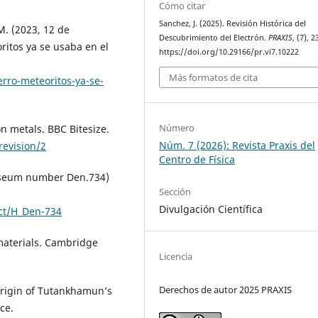
Cómo citar
Sanchez, J. (2025). Revisión Histórica del
 M. (2023, 12 de
Descubrimiento del Electrón.
PRAXIS
, (7), 
ritos ya se usaba en el
https://doi.org/10.29166/pr.vi7.10222
Más formatos de cita
erro-meteoritos-ya-se-
Número
ion metals. BBC Bitesize.
Núm. 7 (2026): Revista Praxis del
revision/2
Centro de Física
Museum number Den.734)
Sección
Divulgación Científica
ect/H_Den-734
materials. Cambridge
Licencia
Derechos de autor 2025 PRAXIS
 origin of Tutankhamun’s
ce.