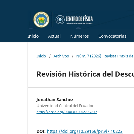
Inicio
Actual
Números
Convocatorias
Inicio
/
Archivos
/
Núm. 7 (2026): Revista Praxis del
Revisión Histórica del Desc
Jonathan Sanchez
Universidad Central del Ecuador
https://orcid.org/0000-0003-0279-7837
DOI:
https://doi.org/10.29166/pr.vi7.10222