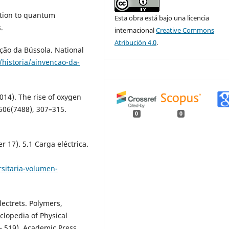
uction to quantum
Esta obra está bajo una licencia
.
internacional
Creative Commons
Atribución 4.0
.
ção da Bússola. National
/historia/ainvencao-da-
2014). The rise of oxygen
506(7488), 307–315.
0
0
r 17). 5.1 Carga eléctrica.
sitaria-volumen-
Electrets. Polymers,
yclopedia of Physical
3– 519). Academic Press.