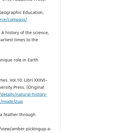
 Geographic Education.
urce/compass/
: A history of the science,
arliest times to the
unique role in Earth
umes. Vol.10: Libri XXXVI–
versity Press. (Original
/details/natural-history-
419/mode/2up
 a feather through
view/amber-pickingup-a-