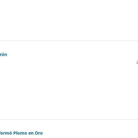
trón
nsformó Plomo en Oro