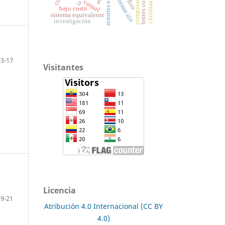
resortes en serie
deformación
virtual
ia
bajo costo
sistema equivalente
investigación
13-17
Visitantes
Licencia
19-21
Atribución 4.0 Internacional (CC BY
4.0)