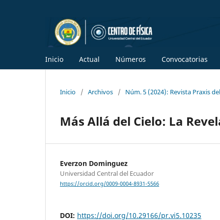
Inicio
Actual
Números
Convocatorias
Inicio
/
Archivos
/
Núm. 5 (2024): Revista Praxis del
Más Allá del Cielo: La Revel
Everzon Dominguez
Universidad Central del Ecuador
https://orcid.org/0009-0004-8931-5566
DOI:
https://doi.org/10.29166/pr.vi5.10235