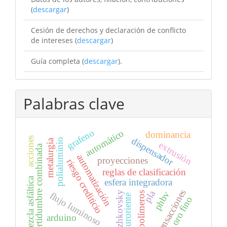
(
descargar
)
Cesión de derechos y declaración de conflicto
de intereses (
descargar
)
Guía completa (
descargar
).
Palabras clave
grafeno
automático
dominancia
acciones
dispensador
polialuminio
metalurgia
extrusión
incertidumbre combinada
automatización
proyecciones
riesgo crediticio
reglas de clasificación
mezcla asfáltica
esfera integradora
transacciones
pla
phbv
strizhkovsky
flujo luminoso
polímeros
suroriente
oro fino
arduino