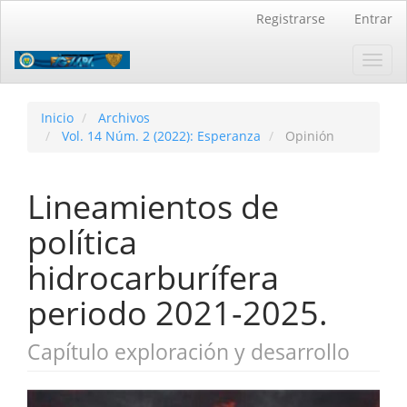
Navegación
Registrarse
Entrar
principal
Contenido
Toggl
principal
navig
Barra
lateral
Inicio
Archivos
Vol. 14 Núm. 2 (2022): Esperanza
Opinión
Lineamientos de
política
hidrocarburífera
periodo 2021-2025.
Capítulo exploración y desarrollo
Barra