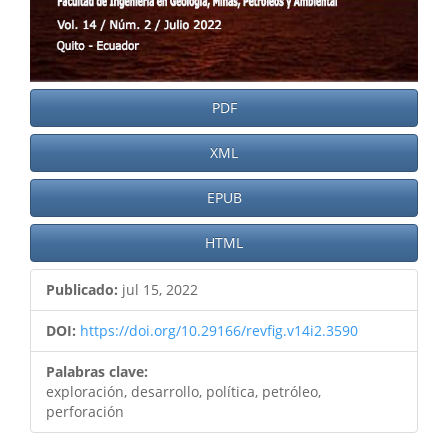
PDF
XML
EPUB
HTML
Publicado:
jul 15, 2022
DOI:
https://doi.org/10.29166/revfig.v14i2.3590
Palabras clave:
exploración, desarrollo, política, petróleo,
perforación